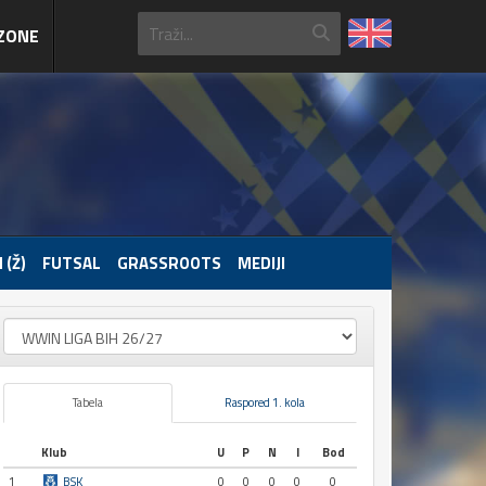
ZONE
 (Ž)
FUTSAL
GRASSROOTS
MEDIJI
Tabela
Raspored 1. kola
Klub
U
P
N
I
Bod
1
BSK
0
0
0
0
0