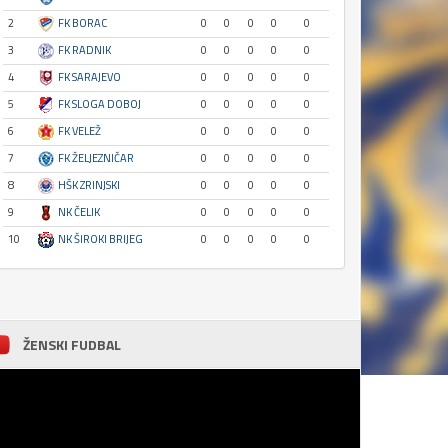
2
FK BORAC
0
0
0
0
0
3
FK RADNIK
0
0
0
0
0
4
FK SARAJEVO
0
0
0
0
0
5
FK SLOGA DOBOJ
0
0
0
0
0
6
FK VELEŽ
0
0
0
0
0
7
FK ŽELJEZNIČAR
0
0
0
0
0
8
HŠK ZRINJSKI
0
0
0
0
0
9
NK ČELIK
0
0
0
0
0
10
NK ŠIROKI BRIJEG
0
0
0
0
0
ŽENSKI FUDBAL