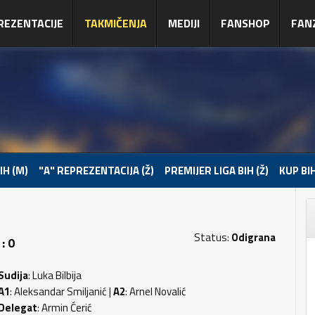
REZENTACIJE
TAKMIČENJA
MEDIJI
FANSHOP
FAN
IH (M)
"A" REPREZENTACIJA (Ž)
PREMIJER LIGA BIH (Ž)
KUP BIH
Status:
Odigrana
: 0
Sudija
: Luka Bilbija
A1
: Aleksandar Smiljanić |
A2
: Arnel Novalić
Delegat
: Armin Ćerić