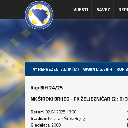
VIJESTI
SAVEZ
REP
"A" REPREZENTACIJA (M)
WWIN LIGA BIH
KUP B
Kup BIH 24/25
NK ŠIROKI BRIJEG - FK ŽELJEZNIČAR (2 : 0) 3 
Datum
: 02.04.2025 18:00
Stadion
: Pecara - Široki Brijeg
Gledalaca
: 2000