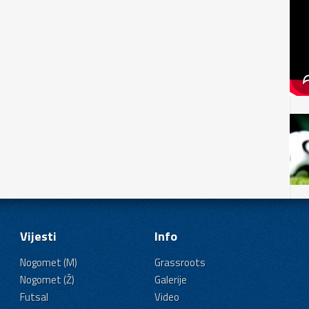
Vijesti
Info
Nogomet (M)
Grassroots
Nogomet (Ž)
Galerije
Futsal
Video