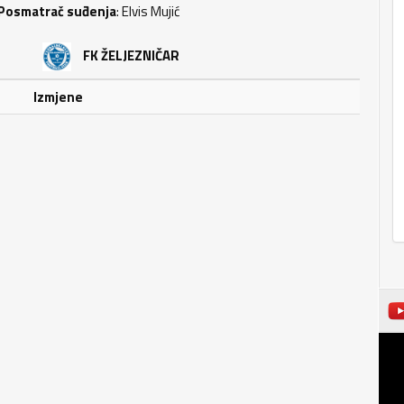
Posmatrač suđenja
: Elvis Mujić
FK ŽELJEZNIČAR
Izmjene