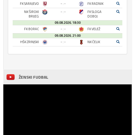
FK SARAJEVO
- : -
FK RADNIK
NK ŠIROKI
- : -
FK SLOGA
BRIJEG
DOBOJ
09.08.2026. 18:30
FK BORAC
- : -
FK VELEŽ
09.08.2026. 21:00
HŠK ZRINJSKI
- : -
NK ČELIK
ŽENSKI FUDBAL