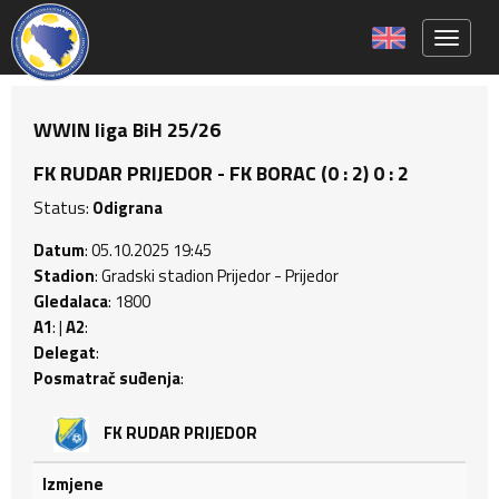
Toggle 
WWIN liga BiH 25/26
FK RUDAR PRIJEDOR - FK BORAC (0 : 2) 0 : 2
Status:
Odigrana
Datum
: 05.10.2025 19:45
Stadion
: Gradski stadion Prijedor - Prijedor
Gledalaca
: 1800
A1
: |
A2
:
Delegat
:
Posmatrač suđenja
:
FK RUDAR PRIJEDOR
Izmjene