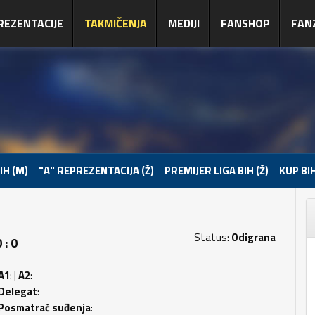
REZENTACIJE
TAKMIČENJA
MEDIJI
FANSHOP
FAN
IH (M)
"A" REPREZENTACIJA (Ž)
PREMIJER LIGA BIH (Ž)
KUP BIH
Status:
Odigrana
 : 0
A1
: |
A2
:
Delegat
:
Posmatrač suđenja
: