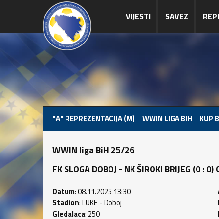
VIJESTI
SAVEZ
REP
"A" REPREZENTACIJA (M)
WWIN LIGA BIH
KUP B
WWIN liga BiH 25/26
FK SLOGA DOBOJ - NK ŠIROKI BRIJEG (0 : 0) 0
Datum
: 08.11.2025 13:30
Stadion
: LUKE - Doboj
Gledalaca
: 250