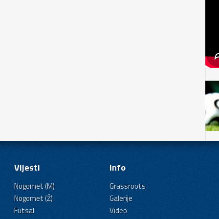
Vijesti
Info
Nogomet (M)
Grassroots
Nogomet (Ž)
Galerije
Futsal
Video