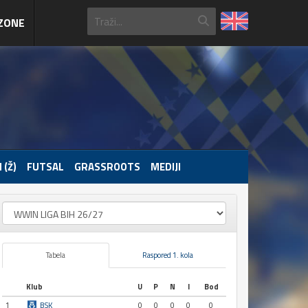
ZONE
 (Ž)
FUTSAL
GRASSROOTS
MEDIJI
Tabela
Raspored 1. kola
Klub
U
P
N
I
Bod
1
BSK
0
0
0
0
0