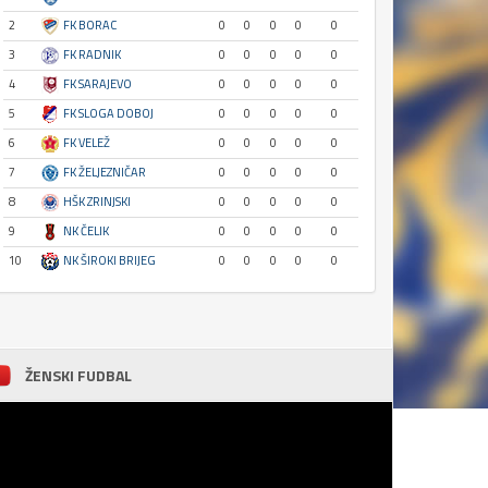
2
FK BORAC
0
0
0
0
0
3
FK RADNIK
0
0
0
0
0
4
FK SARAJEVO
0
0
0
0
0
5
FK SLOGA DOBOJ
0
0
0
0
0
6
FK VELEŽ
0
0
0
0
0
7
FK ŽELJEZNIČAR
0
0
0
0
0
8
HŠK ZRINJSKI
0
0
0
0
0
9
NK ČELIK
0
0
0
0
0
10
NK ŠIROKI BRIJEG
0
0
0
0
0
ŽENSKI FUDBAL