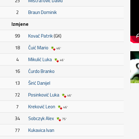
25
Mištrafović David
2
Braun Dominik
Izmjene
99
Kovač Patrik
(GK)
18
Čuić Mario
46'
4
Mikulić Luka
46'
16
Ćurdo Branko
13
Širić Danijel
72
Posinković Luka
46'
7
Kreković Leon
46'
34
Sobczyk Alex
75'
77
Kukavica Ivan