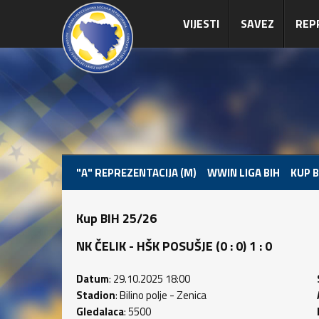
VIJESTI
SAVEZ
REP
"A" REPREZENTACIJA (M)
WWIN LIGA BIH
KUP B
Kup BIH 25/26
NK ČELIK - HŠK POSUŠJE (0 : 0) 1 : 0
Datum
: 29.10.2025 18:00
Stadion
: Bilino polje - Zenica
Gledalaca
: 5500