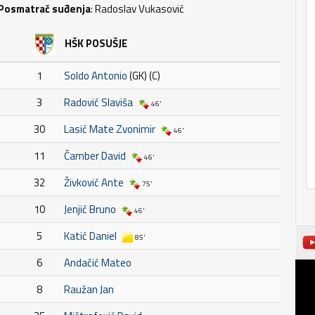
Posmatrač suđenja
: Radoslav Vukasović
HŠK POSUŠJE
1
Soldo Antonio
(GK) (C)
3
Radović Slaviša
46'
30
Lasić Mate Zvonimir
46'
11
Čamber David
46'
32
Živković Ante
75'
10
Jenjić Bruno
46'
5
Katić Daniel
85'
6
Andačić Mateo
8
Raužan Jan