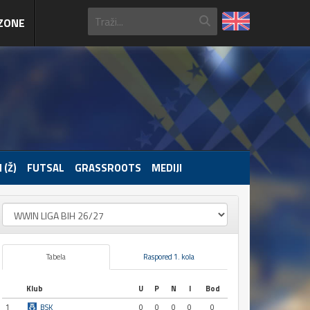
ZONE
 (Ž)
FUTSAL
GRASSROOTS
MEDIJI
Tabela
Raspored 1. kola
Klub
U
P
N
I
Bod
1
BSK
0
0
0
0
0