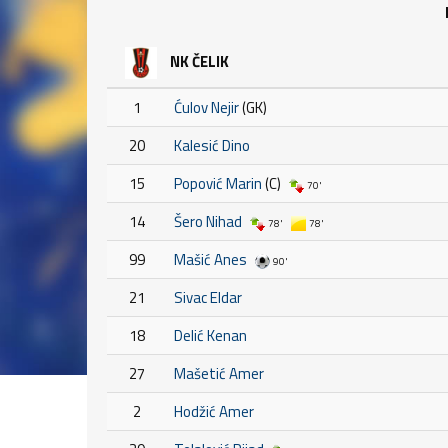
NK ČELIK
1
Ćulov Nejir
(GK)
20
Kalesić Dino
15
Popović Marin
(C)
70'
14
Šero Nihad
78'
78'
99
Mašić Anes
90'
21
Sivac Eldar
18
Delić Kenan
27
Mašetić Amer
2
Hodžić Amer