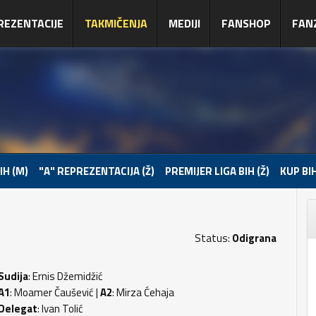
REZENTACIJE
TAKMIČENJA
MEDIJI
FANSHOP
FAN
IH (M)
"A" REPREZENTACIJA (Ž)
PREMIJER LIGA BIH (Ž)
KUP BIH
Status:
Odigrana
Sudija
: Ernis Džemidžić
A1
: Moamer Čaušević |
A2
: Mirza Ćehaja
Delegat
: Ivan Tolić