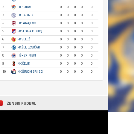
2
FK BORAC
0
0
0
0
0
3
FK RADNIK
0
0
0
0
0
4
FK SARAJEVO
0
0
0
0
0
5
FK SLOGA DOBOJ
0
0
0
0
0
6
FK VELEŽ
0
0
0
0
0
7
FK ŽELJEZNIČAR
0
0
0
0
0
8
HŠK ZRINJSKI
0
0
0
0
0
9
NK ČELIK
0
0
0
0
0
10
NK ŠIROKI BRIJEG
0
0
0
0
0
ŽENSKI FUDBAL