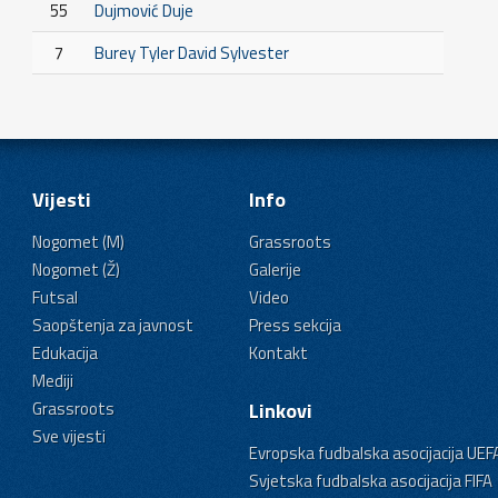
55
Dujmović Duje
7
Burey Tyler David Sylvester
Vijesti
Info
Nogomet (M)
Grassroots
Nogomet (Ž)
Galerije
Futsal
Video
Saopštenja za javnost
Press sekcija
Edukacija
Kontakt
Mediji
Grassroots
Linkovi
Sve vijesti
Evropska fudbalska asocijacija UEF
Svjetska fudbalska asocijacija FIFA