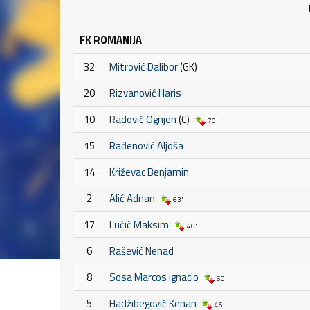
FK ROMANIJA
32
Mitrović Dalibor
(GK)
20
Rizvanović Haris
10
Radović Ognjen
(C)
70'
15
Rađenović Aljoša
14
Križevac Benjamin
2
Alić Adnan
63'
17
Lučić Maksim
46'
6
Rašević Nenad
8
Sosa Marcos Ignacio
60'
5
Hadžibegović Kenan
46'