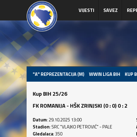
VIJESTI
SAVEZ
REP
"A" REPREZENTACIJA (M)
WWIN LIGA BIH
KUP B
Kup BIH 25/26
FK ROMANIJA - HŠK ZRINJSKI (0 : 0) 0 : 2
Datum
: 29.10.2025 13:00
Stadion
: SRC "VLAJKO PETROVIĆ" - PALE
Gledalaca
: 350