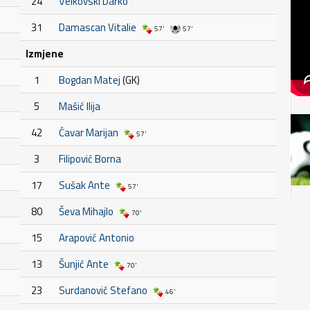
24
Velkovski Darko
31
Damascan Vitalie
57'
57'
Izmjene
1
Bogdan Matej
(GK)
5
Mašić Ilija
42
Ćavar Marijan
57'
3
Filipović Borna
17
Sušak Ante
57'
80
Ševa Mihajlo
70'
15
Arapović Antonio
13
Šunjić Ante
70'
23
Surdanović Stefano
46'