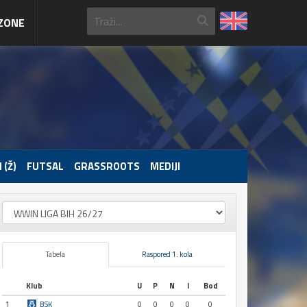
ZONE
 (Ž)
FUTSAL
GRASSROOTS
MEDIJI
Tabela
Raspored 1. kola
Klub
U
P
N
I
Bod
1
BSK
0
0
0
0
0