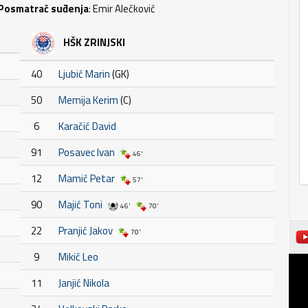
Posmatrač suđenja
: Emir Alečković
HŠK ZRINJSKI
40
Ljubić Marin
(GK)
50
Memija Kerim
(C)
6
Karačić David
91
Posavec Ivan
46'
12
Mamić Petar
57'
90
Majić Toni
46'
70'
22
Pranjić Jakov
70'
9
Mikić Leo
11
Janjić Nikola