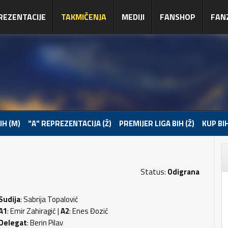
REZENTACIJE
TAKMIČENJA
MEDIJI
FANSHOP
FAN
IH (M)
"A" REPREZENTACIJA (Ž)
PREMIJER LIGA BIH (Ž)
KUP BIH
Status:
Odigrana
Sudija
: Sabrija Topalović
A1
: Emir Zahiragić |
A2
: Enes Đozić
Delegat
: Berin Pilav