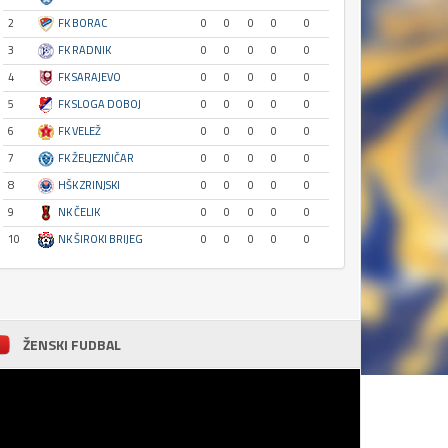
2
FK BORAC
0
0
0
0
0
3
FK RADNIK
0
0
0
0
0
4
FK SARAJEVO
0
0
0
0
0
5
FK SLOGA DOBOJ
0
0
0
0
0
6
FK VELEŽ
0
0
0
0
0
7
FK ŽELJEZNIČAR
0
0
0
0
0
8
HŠK ZRINJSKI
0
0
0
0
0
9
NK ČELIK
0
0
0
0
0
10
NK ŠIROKI BRIJEG
0
0
0
0
0
ŽENSKI FUDBAL