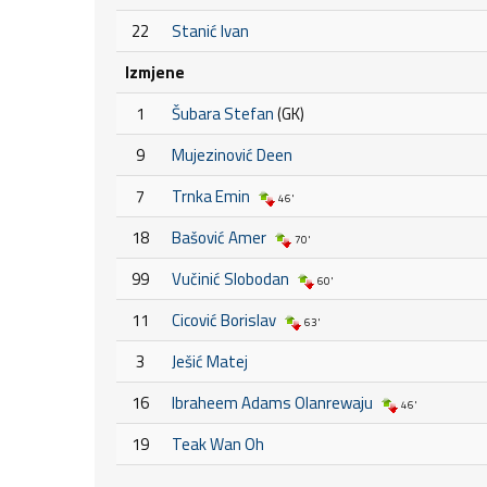
22
Stanić Ivan
Izmjene
1
Šubara Stefan
(GK)
9
Mujezinović Deen
7
Trnka Emin
46'
18
Bašović Amer
70'
99
Vučinić Slobodan
60'
11
Cicović Borislav
63'
3
Ješić Matej
16
Ibraheem Adams Olanrewaju
46'
19
Teak Wan Oh