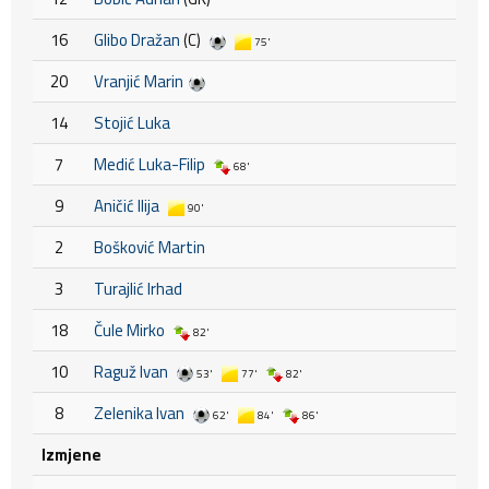
16
Glibo Dražan
(C)
75'
20
Vranjić Marin
14
Stojić Luka
7
Medić Luka-Filip
68'
9
Aničić Ilija
90'
2
Bošković Martin
3
Turajlić Irhad
18
Čule Mirko
82'
10
Raguž Ivan
53'
77'
82'
8
Zelenika Ivan
62'
84'
86'
Izmjene