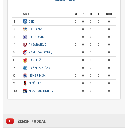
Klub
U
P
N
I
Bod
1
BSK
0
0
0
0
0
2
FK BORAC
0
0
0
0
0
3
FK RADNIK
0
0
0
0
0
4
FK SARAJEVO
0
0
0
0
0
5
FK SLOGA DOBOJ
0
0
0
0
0
6
FK VELEŽ
0
0
0
0
0
7
FK ŽELJEZNIČAR
0
0
0
0
0
8
HŠK ZRINJSKI
0
0
0
0
0
9
NK ČELIK
0
0
0
0
0
10
NK ŠIROKI BRIJEG
0
0
0
0
0
ŽENSKI FUDBAL