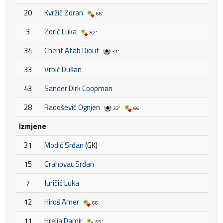
20
Kvržić Zoran
66'
3
Zorić Luka
82'
34
Cherif Atab Diouf
31'
33
Vrbić Dušan
43
Sander Dirk Coopman
28
Radošević Ognjen
32'
66'
Izmjene
31
Modić Srđan
(GK)
15
Grahovac Srđan
7
Juričić Luka
12
Hiroš Amer
66'
11
Hrelja Damir
66'