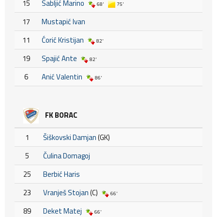
15
Sabljić Marino
68'
75'
17
Mustapić Ivan
11
Ćorić Kristijan
82'
19
Spajić Ante
82'
6
Anić Valentin
86'
FK BORAC
1
Šiškovski Damjan
(GK)
5
Čulina Domagoj
25
Berbić Haris
23
Vranješ Stojan
(C)
66'
89
Deket Matej
66'