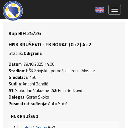
Toggle 
Kup BIH 25/26
HNK KRUŠEVO - FK BORAC (0 : 2) 4 : 2
Status:
Odigrana
Datum
: 29.10.2025 14:00
Stadion
: HŠK Zrinjski - pomoćni teren - Mostar
Gledalaca
: 150
Sudija
: Antoni Bandić
A1
: Slobodan Vukosav |
A2
: Edin Redžović
Delegat
: Goran Skoko
Posmatrač suđenja
: Anto Sučić
HNK KRUŠEVO
12
Bobić Adnan
(GK)