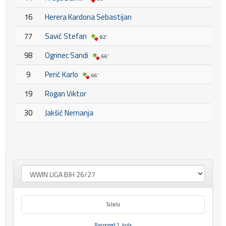
16
Herera Kardona Sebastijan
77
Savić Stefan
82'
98
Ogrinec Sandi
66'
9
Perić Karlo
66'
19
Rogan Viktor
30
Jakšić Nemanja
Tabela
Raspored 1. kola