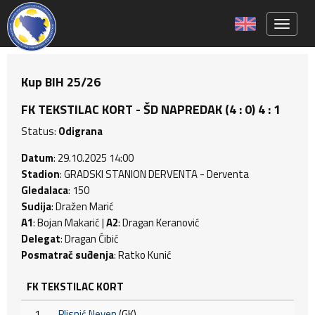
Toggle 
Kup BIH 25/26
FK TEKSTILAC KORT - ŠD NAPREDAK (4 : 0) 4 : 1
Status:
Odigrana
Datum
: 29.10.2025 14:00
Stadion
: GRADSKI STANION DERVENTA - Derventa
Gledalaca
: 150
Sudija
: Dražen Marić
A1
: Bojan Makarić |
A2
: Dragan Keranović
Delegat
: Dragan Ćibić
Posmatrač suđenja
: Ratko Kunić
FK TEKSTILAC KORT
1
Plisnić Neven
(GK)