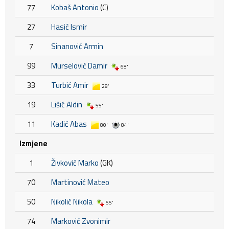
77
Kobaš Antonio
(C)
27
Hasić Ismir
7
Sinanović Armin
99
Murselović Damir
68'
33
Turbić Amir
28'
19
Lišić Aldin
55'
11
Kadić Abas
80'
84'
Izmjene
1
Živković Marko
(GK)
70
Martinović Mateo
50
Nikolić Nikola
55'
74
Marković Zvonimir