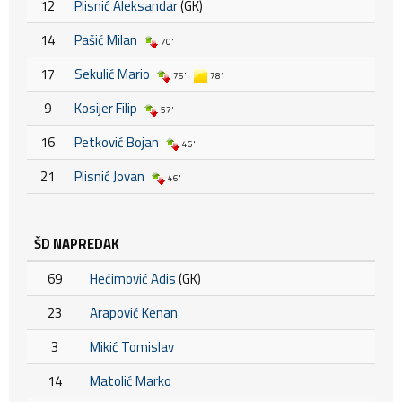
12
Plisnić Aleksandar
(GK)
14
Pašić Milan
70'
17
Sekulić Mario
75'
78'
9
Kosijer Filip
57'
16
Petković Bojan
46'
21
Plisnić Jovan
46'
ŠD NAPREDAK
69
Hećimović Adis
(GK)
23
Arapović Kenan
3
Mikić Tomislav
14
Matolić Marko