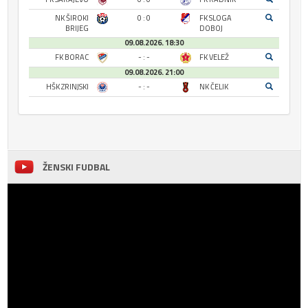
NK ŠIROKI
0 : 0
FK SLOGA
BRIJEG
DOBOJ
09.08.2026. 18:30
FK BORAC
- : -
FK VELEŽ
09.08.2026. 21:00
HŠK ZRINJSKI
- : -
NK ČELIK
ŽENSKI FUDBAL