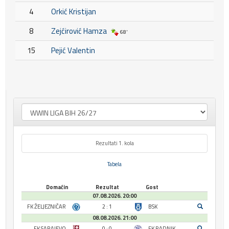
4
Orkić Kristijan
8
Zejćirović Hamza
68'
15
Pejić Valentin
Rezultati 1. kola
Tabela
Domaćin
Rezultat
Gost
07.08.2026. 20:00
FK ŽELJEZNIČAR
2 : 1
BSK
08.08.2026. 21:00
FK SARAJEVO
0 : 0
FK RADNIK