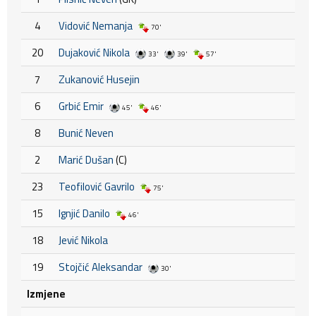
4
Vidović Nemanja
70'
20
Dujaković Nikola
33'
39'
57'
7
Zukanović Husejin
6
Grbić Emir
45'
46'
8
Bunić Neven
2
Marić Dušan
(C)
23
Teofilović Gavrilo
75'
15
Ignjić Danilo
46'
18
Jević Nikola
19
Stojčić Aleksandar
30'
Izmjene