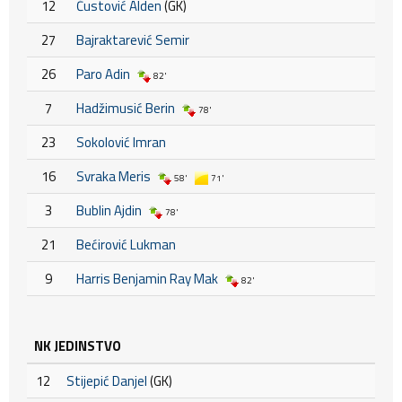
12
Čustović Alden
(GK)
27
Bajraktarević Semir
26
Paro Adin
82'
7
Hadžimusić Berin
78'
23
Sokolović Imran
16
Svraka Meris
58'
71'
3
Bublin Ajdin
78'
21
Bećirović Lukman
9
Harris Benjamin Ray Mak
82'
NK JEDINSTVO
12
Stijepić Danjel
(GK)