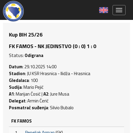
Toggle 
Kup BIH 25/26
FK FAMOS - NK JEDINSTVO (0 : 0) 1 : 0
Status:
Odigrana
Datum
: 29.10.2025 14:00
Stadion
: JU KSR Hrasnica - Ilidža - Hrasnica
Gledalaca
: 100
Sudija
: Mario Pejić
A1
: Marijan Ćosić |
A2
: Jure Musa
Delegat
: Armin Ćerić
Posmatrač suđenja
: Silvio Bubalo
FK FAMOS
1
Pepeljak Arman
(GK)