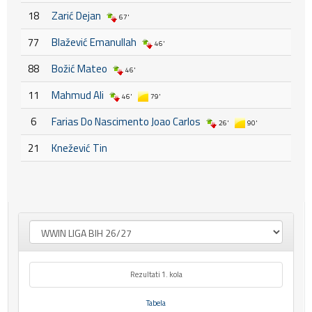
18
Zarić Dejan
67'
77
Blažević Emanullah
46'
88
Božić Mateo
46'
11
Mahmud Ali
46'
79'
6
Farias Do Nascimento Joao Carlos
26'
90'
21
Knežević Tin
Rezultati 1. kola
Tabela