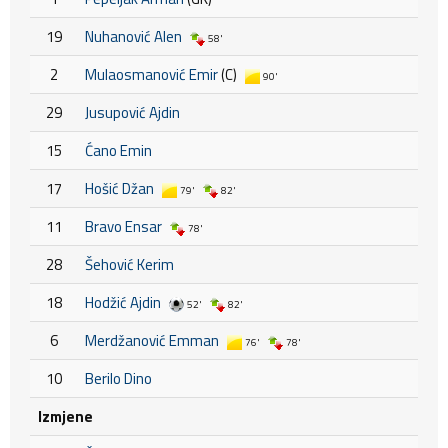
19
Nuhanović Alen
58'
2
Mulaosmanović Emir
(C)
90'
29
Jusupović Ajdin
15
Ćano Emin
17
Hošić Džan
79'
82'
11
Bravo Ensar
78'
28
Šehović Kerim
18
Hodžić Ajdin
52'
82'
6
Merdžanović Emman
76'
78'
10
Berilo Dino
Izmjene