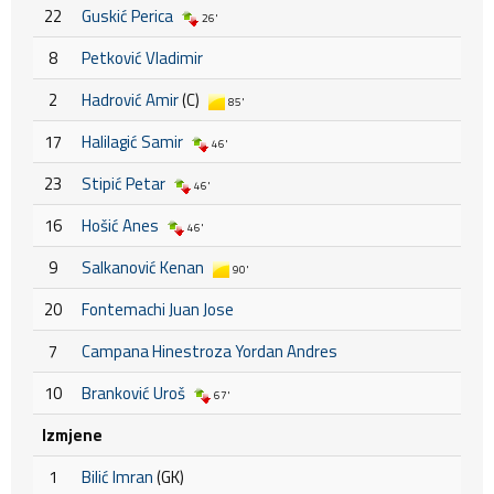
22
Guskić Perica
26'
8
Petković Vladimir
2
Hadrović Amir
(C)
85'
17
Halilagić Samir
46'
23
Stipić Petar
46'
16
Hošić Anes
46'
9
Salkanović Kenan
90'
20
Fontemachi Juan Jose
7
Campana Hinestroza Yordan Andres
10
Branković Uroš
67'
Izmjene
1
Bilić Imran
(GK)