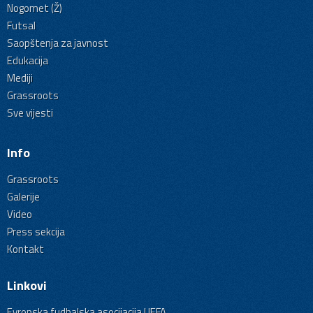
Nogomet (Ž)
Futsal
Saopštenja za javnost
Edukacija
Mediji
Grassroots
Sve vijesti
Info
Grassroots
Galerije
Video
Press sekcija
Kontakt
Linkovi
Evropska fudbalska asocijacija UEFA