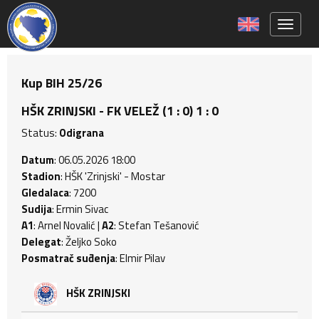
Toggle 
Kup BIH 25/26
HŠK ZRINJSKI - FK VELEŽ (1 : 0) 1 : 0
Status:
Odigrana
Datum
: 06.05.2026 18:00
Stadion
: HŠK 'Zrinjski' - Mostar
Gledalaca
: 7200
Sudija
: Ermin Sivac
A1
: Arnel Novalić |
A2
: Stefan Tešanović
Delegat
: Željko Soko
Posmatrač suđenja
: Elmir Pilav
HŠK ZRINJSKI