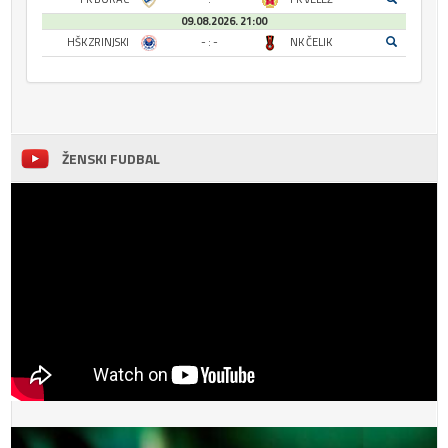
09.08.2026. 21:00
HŠK ZRINJSKI
- : -
NK ČELIK
ŽENSKI FUDBAL