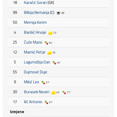
18
Karačić Goran
(GK)
99
Bilbija Nemanja
(C)
38'
50
Memija Kerim
4
Barišić Hrvoje
72'
25
Ćuže Mario
64'
12
Mamić Petar
76'
5
Lagumdžija Dan
46'
55
Dujmović Duje
9
Mikić Leo
57'
30
Đurasek Neven
45'
77'
17
Ilić Antonio
57'
Izmjene