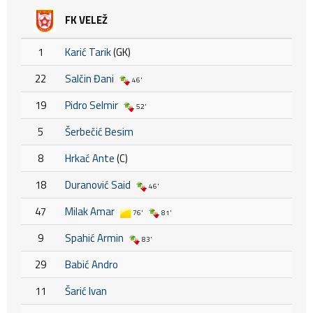
FK VELEŽ
1
Karić Tarik
(GK)
22
Salčin Đani
46'
19
Pidro Selmir
52'
5
Šerbečić Besim
8
Hrkać Ante
(C)
18
Duranović Said
46'
47
Milak Amar
76'
81'
9
Spahić Armin
83'
29
Babić Andro
11
Šarić Ivan