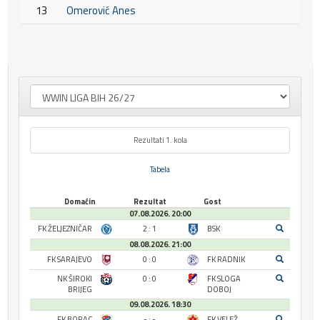
13
Omerović Anes
Rezultati 1. kola
Tabela
Domaćin
Rezultat
Gost
07.08.2026. 20:00
FK ŽELJEZNIČAR
2 : 1
BSK
08.08.2026. 21:00
FK SARAJEVO
0 : 0
FK RADNIK
NK ŠIROKI
0 : 0
FK SLOGA
BRIJEG
DOBOJ
09.08.2026. 18:30
FK BORAC
- : -
FK VELEŽ