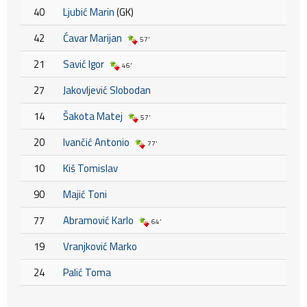
40
Ljubić Marin
(GK)
42
Ćavar Marijan
57'
21
Savić Igor
46'
27
Jakovljević Slobodan
14
Šakota Matej
57'
20
Ivančić Antonio
77'
10
Kiš Tomislav
90
Majić Toni
77
Abramović Karlo
64'
19
Vranjković Marko
24
Palić Toma