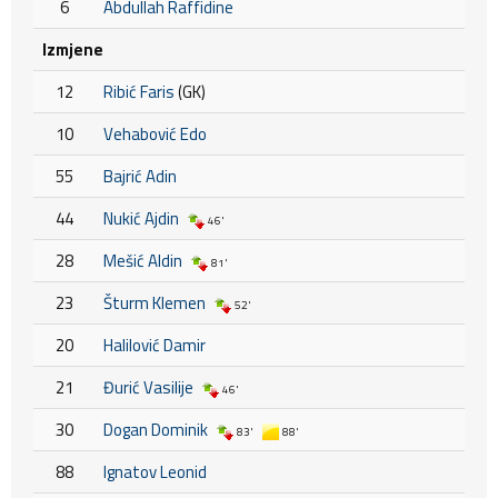
6
Abdullah Raffidine
Izmjene
12
Ribić Faris
(GK)
10
Vehabović Edo
55
Bajrić Adin
44
Nukić Ajdin
46'
28
Mešić Aldin
81'
23
Šturm Klemen
52'
20
Halilović Damir
21
Đurić Vasilije
46'
30
Dogan Dominik
83'
88'
88
Ignatov Leonid