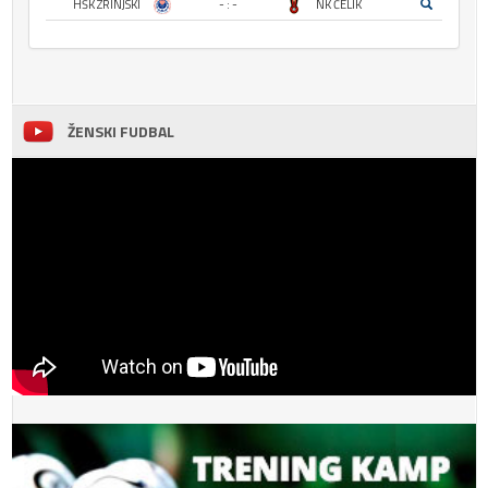
HŠK ZRINJSKI
- : -
NK ČELIK
ŽENSKI FUDBAL