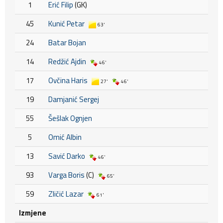
1
Erić Filip
(GK)
45
Kunić Petar
63'
24
Batar Bojan
14
Redžić Ajdin
46'
17
Ovčina Haris
27'
46'
19
Damjanić Sergej
55
Šešlak Ognjen
5
Omić Albin
13
Savić Darko
46'
93
Varga Boris
(C)
65'
59
Zličić Lazar
61'
Izmjene