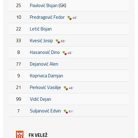
25
Pavlović Bojan
(GK)
10
Predragović Fedor
46'
22
Letić Bojan
33
Kvesić Josip
65'
8
Hasanović Dino
46'
77
Dejanović Alen
9
Koprivica Damjan
21
Perković Vasilije
46'
99
Vidić Dejan
7
Suljanović Edvin
61'
FK VELEŽ