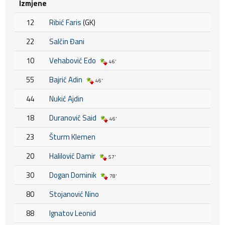
Izmjene
12
Ribić Faris
(GK)
22
Salčin Đani
10
Vehabović Edo
46'
55
Bajrić Adin
46'
44
Nukić Ajdin
18
Duranović Said
46'
23
Šturm Klemen
20
Halilović Damir
57'
30
Dogan Dominik
78'
80
Stojanović Nino
88
Ignatov Leonid