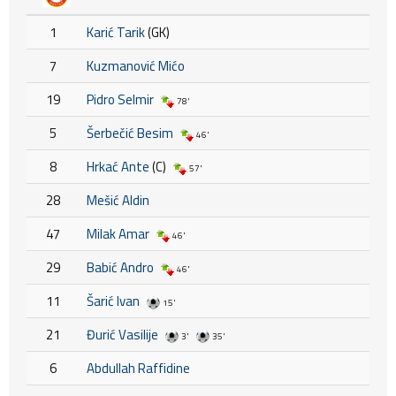
1
Karić Tarik
(GK)
7
Kuzmanović Mićo
19
Pidro Selmir
78'
5
Šerbečić Besim
46'
8
Hrkać Ante
(C)
57'
28
Mešić Aldin
47
Milak Amar
46'
29
Babić Andro
46'
11
Šarić Ivan
15'
21
Đurić Vasilije
3'
35'
6
Abdullah Raffidine