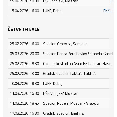
15.04.2026 18:30
HŠK 'Zrinjski', Mostar
HŠK
15.04.2026 16:00
LUKE, Doboj
FK SLO
ČETVRTFINALE
25.02.2026 16:00
Stadion Grbavica, Sarajevo
05.03.2026 20:00
Stadion Perica Pero Pavlović Gabela, Gabela
25.02.2026 18:30
Olimpijski stadion Asim Ferhatović-Hase, S
25.02.2026 13:00
Gradski stadion Laktaši, Laktaši
10.03.2026 18:30
LUKE, Doboj
11.03.2026 16:30
HŠK 'Zrinjski', Mostar
11.03.2026 18:45
Stadion Rođeni, Mostar - Vrapčići
17.03.2026 16:30
Gradski stadion, Bijeljina