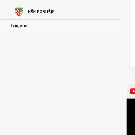
HŠK POSUŠJE
Izmjene