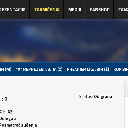
REZENTACIJE
TAKMIČENJA
MEDIJI
FANSHOP
FAN
IH (M)
"A" REPREZENTACIJA (Ž)
PREMIJER LIGA BIH (Ž)
KUP BIH
Status:
Odigrana
 : 0
A1
: |
A2
:
Delegat
:
Posmatrač suđenja
: