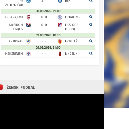
FK
2 : 1
BSK
ŽELJEZNIČAR
08.08.2026. 21:00
FK SARAJEVO
0 : 0
FK RADNIK
NK ŠIROKI
0 : 0
FK SLOGA
BRIJEG
DOBOJ
09.08.2026. 18:30
FK BORAC
- : -
FK VELEŽ
09.08.2026. 21:00
HŠK ZRINJSKI
- : -
NK ČELIK
ŽENSKI FUDBAL