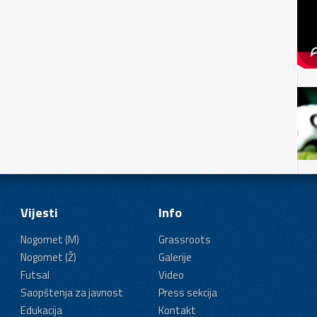
Vijesti
Info
Nogomet (M)
Grassroots
Nogomet (Ž)
Galerije
Futsal
Video
Saopštenja za javnost
Press sekcija
Edukacija
Kontakt