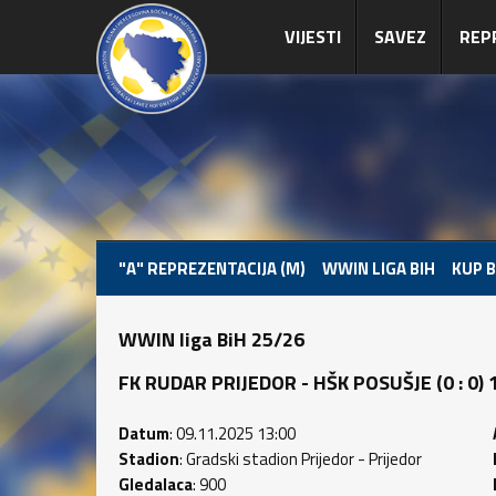
VIJESTI
SAVEZ
REP
"A" REPREZENTACIJA (M)
WWIN LIGA BIH
KUP B
WWIN liga BiH 25/26
FK RUDAR PRIJEDOR - HŠK POSUŠJE (0 : 0) 1
Datum
: 09.11.2025 13:00
Stadion
: Gradski stadion Prijedor - Prijedor
Gledalaca
: 900