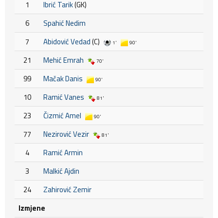
1
Ibrić Tarik
(GK)
6
Spahić Nedim
7
Abidović Vedad
(C)
1'
90'
21
Mehić Emrah
70'
99
Mačak Danis
90'
10
Ramić Vanes
81'
23
Čizmić Amel
90'
77
Nezirović Vezir
81'
4
Ramić Armin
3
Malkić Ajdin
24
Zahirović Zemir
Izmjene