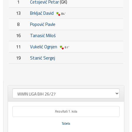
1
Ćetojević Petar
(GK)
13
Brkljač David
84'
8
Popović Pavle
16
Tanasić Miloš
11
Vukelić Ognjen
61'
19
Stanić Sergej
Rezultati 1. kola
Tabela