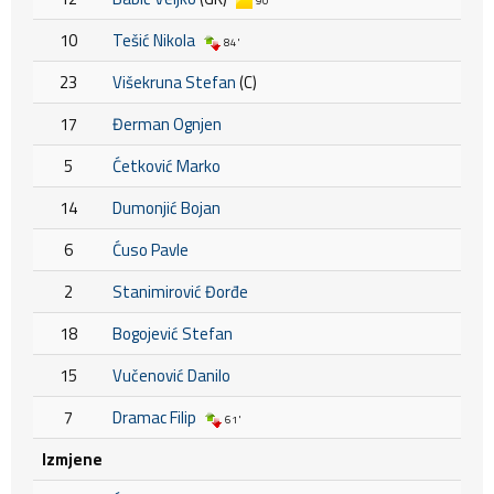
90'
10
Tešić Nikola
84'
23
Višekruna Stefan
(C)
17
Đerman Ognjen
5
Ćetković Marko
14
Dumonjić Bojan
6
Ćuso Pavle
2
Stanimirović Đorđe
18
Bogojević Stefan
15
Vučenović Danilo
7
Dramac Filip
61'
Izmjene