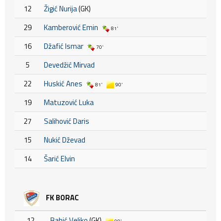
12
Žigić Nurija
(GK)
29
Kamberović Emin
81'
16
Džafić Ismar
70'
5
Devedžić Mirvad
22
Huskić Anes
81'
90'
19
Matuzović Luka
27
Salihović Daris
15
Nukić Dževad
14
Šarić Elvin
FK BORAC
12
Babić Veljko
(GK)