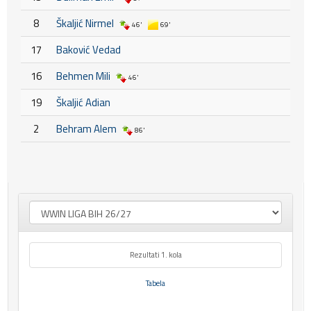
8
Škaljić Nirmel
46'
69'
17
Baković Vedad
16
Behmen Mili
46'
19
Škaljić Adian
2
Behram Alem
86'
Rezultati 1. kola
Tabela