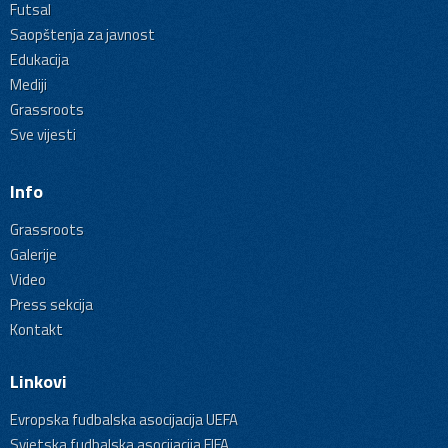
Futsal
Saopštenja za javnost
Edukacija
Mediji
Grassroots
Sve vijesti
Info
Grassroots
Galerije
Video
Press sekcija
Kontakt
Linkovi
Evropska fudbalska asocijacija UEFA
Svjetska fudbalska asocijacija FIFA