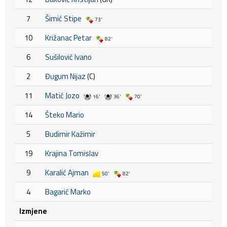
7
Šimić Stipe
73'
10
Križanac Petar
82'
6
Sušilović Ivano
2
Đugum Nijaz
(C)
11
Matić Jozo
16'
36'
70'
14
Šteko Mario
5
Budimir Kažimir
19
Krajina Tomislav
9
Karalić Ajman
50'
82'
4
Bagarić Marko
Izmjene