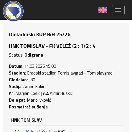
Toggle 
Omladinski KUP BiH 25/26
HNK TOMISLAV - FK VELEŽ (2 : 1) 2 : 4
Status:
Odigrana
Datum
: 11.03.2026 15:00
Stadion
: Gradski stadion Tomislavgrad - Tomislavgrad
Gledalaca
: 80
Sudija
: Armin Kukić
A1
: Marijan Ćosić |
A2
: Almir Huskić
Delegat
: Mario Ivković
Posmatrač suđenja
:
HNK TOMISLAV
12
Baković Kristijan
(GK)