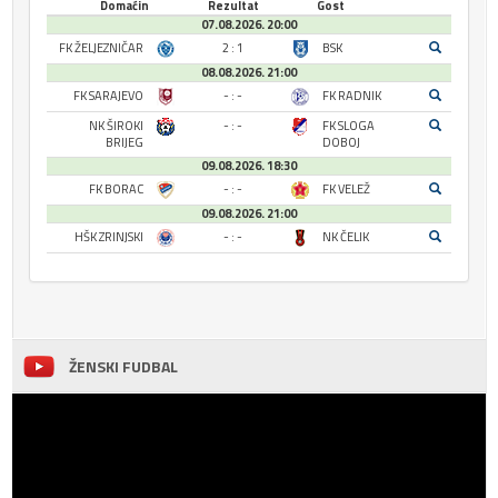
Domaćin
Rezultat
Gost
07.08.2026. 20:00
FK ŽELJEZNIČAR
2 : 1
BSK
08.08.2026. 21:00
FK SARAJEVO
- : -
FK RADNIK
NK ŠIROKI
- : -
FK SLOGA
BRIJEG
DOBOJ
09.08.2026. 18:30
FK BORAC
- : -
FK VELEŽ
09.08.2026. 21:00
HŠK ZRINJSKI
- : -
NK ČELIK
ŽENSKI FUDBAL