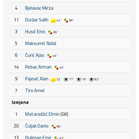
4
Bjelavac Mirza
11
Dizdar Salih
42'
86'
3
Husić Enis
86'
5
Maksumić Nidal
6
Ćurić Ajas
46'
14
Rebac Arman
46'
9
Pajević Alan
32'
77'
79'
82'
7
Tiro Amel
Izmjene
1
Mataradžić Elmin
(GK)
20
Čuljak Danis
86'
13
Đuliman Emir
87'