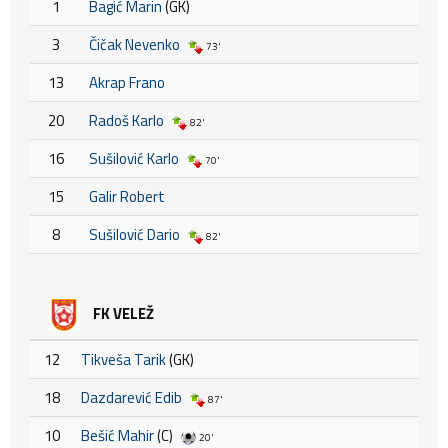
1
Bagić Marin
(GK)
3
Čičak Nevenko
73'
13
Akrap Frano
20
Radoš Karlo
82'
16
Sušilović Karlo
70'
15
Galir Robert
8
Sušilović Dario
82'
FK VELEŽ
12
Tikveša Tarik
(GK)
18
Dazdarević Edib
87'
10
Bešić Mahir
(C)
20'