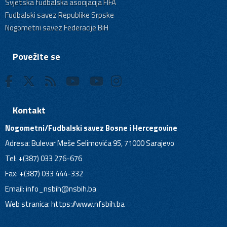
Svjetska fudbalska asocijacija FIFA
Fudbalski savez Republike Srpske
Nogometni savez Federacije BiH
Povežite se
Kontakt
Nogometni/Fudbalski savez Bosne i Hercegovine
Adresa: Bulevar Meše Selimovića 95, 71000 Sarajevo
Tel: +(387) 033 276-676
Fax: +(387) 033 444-332
Email:
info_nsbih@nsbih.ba
Web stranica: https://www.nfsbih.ba