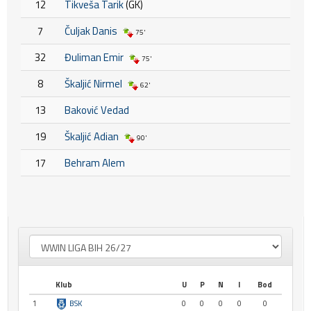
12
Tikveša Tarik
(GK)
7
Čuljak Danis
75'
32
Đuliman Emir
75'
8
Škaljić Nirmel
62'
13
Baković Vedad
19
Škaljić Adian
90'
17
Behram Alem
Klub
U
P
N
I
Bod
1
BSK
0
0
0
0
0