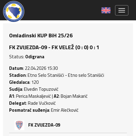
Toggle 
Omladinski KUP BiH 25/26
FK ZVIJEZDA-09 - FK VELEŽ (0 : 0) 0 : 1
Status:
Odigrana
Datum
: 22.04.2026 15:30
Stadion
: Etno Selo Stanišići - Etno selo Stanišići
Gledalaca
: 120
Sudija
: Elvedin Topuzović
A1
: Perica Maskaljević |
A2
: Bojan Makarić
Delegat
: Rade Vučković
Posmatrač suđenja
: Emir Alečković
FK ZVIJEZDA-09