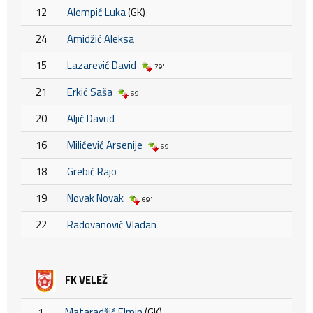
12
Alempić Luka
(GK)
24
Amidžić Aleksa
15
Lazarević David
79'
21
Erkić Saša
69'
20
Aljić Davud
16
Milićević Arsenije
69'
18
Grebić Rajo
19
Novak Novak
69'
22
Radovanović Vladan
FK VELEŽ
1
Mataradžić Elmin
(GK)