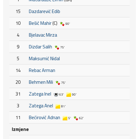
15
Dazdarević Edib
10
Bešić Mahir
(C)
90'
4
Bjelavac Mirza
9
Dizdar Salih
75'
5
Maksumić Nidal
14
Rebac Arman
20
Behmen Mili
75'
31
Zatega Inel
63'
90'
3
Zatega Anel
81'
11
Bećirović Adnan
5'
62'
Izmjene