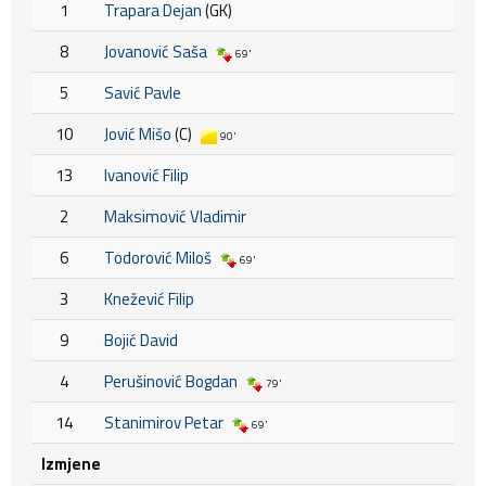
1
Trapara Dejan
(GK)
8
Jovanović Saša
69'
5
Savić Pavle
10
Jović Mišo
(C)
90'
13
Ivanović Filip
2
Maksimović Vladimir
6
Todorović Miloš
69'
3
Knežević Filip
9
Bojić David
4
Perušinović Bogdan
79'
14
Stanimirov Petar
69'
Izmjene