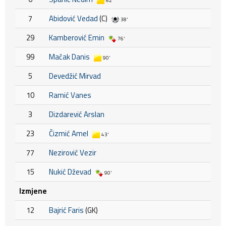
62'
7
Abidović Vedad
(C)
38'
29
Kamberović Emin
76'
99
Mačak Danis
90'
5
Devedžić Mirvad
10
Ramić Vanes
3
Dizdarević Arslan
23
Čizmić Amel
43'
77
Nezirović Vezir
15
Nukić Dževad
90'
Izmjene
12
Bajrić Faris
(GK)