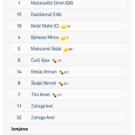
1
Mataradžić Elmin
(GK)
15
Dazdarević Edib
10
Bešić Mahir
(C)
32'
4
Bjelavac Mirza
5'
5
Maksumić Nidal
86'
6
Ćurić Ajas
75'
14
Rebac Arman
63'
8
Škaljić Nirmel
63'
7
Tiro Amel
57'
11
Zatega Inel
32
Zatega Anel
Izmjene