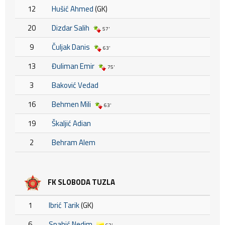
12
Hušić Ahmed
(GK)
20
Dizdar Salih
57'
9
Čuljak Danis
63'
13
Đuliman Emir
75'
3
Baković Vedad
16
Behmen Mili
63'
19
Škaljić Adian
2
Behram Alem
FK SLOBODA TUZLA
1
Ibrić Tarik
(GK)
6
Spahić Nedim