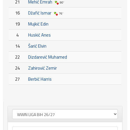
21
Mehić Emrah
90'
16
Džafić Ismar
76'
19
Mujkić Edin
4
Huskić Anes
14
Šarić Elvin
22
Dizdarević Muhamed
24
Zahirović Zemir
27
Berbić Harris