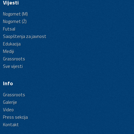
Vijesti
Nogomet (M)
Nogomet (Ž)
Futsal
Saopštenja za javnost
Edukacija
Mediji
Grassroots
Sve vijesti
Info
Grassroots
Galerije
Video
Press sekcija
Kontakt