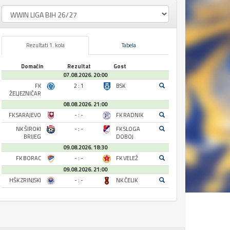
Rezultati 1. kola
Tabela
Domaćin
Rezultat
Gost
07.08.2026. 20:00
FK
2 : 1
BSK
ŽELJEZNIČAR
08.08.2026. 21:00
FK SARAJEVO
- : -
FK RADNIK
NK ŠIROKI
- : -
FK SLOGA
BRIJEG
DOBOJ
09.08.2026. 18:30
FK BORAC
- : -
FK VELEŽ
09.08.2026. 21:00
HŠK ZRINJSKI
- : -
NK ČELIK