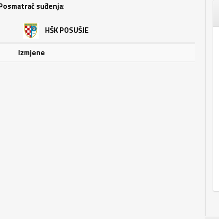
Posmatrač suđenja
:
HŠK POSUŠJE
Izmjene