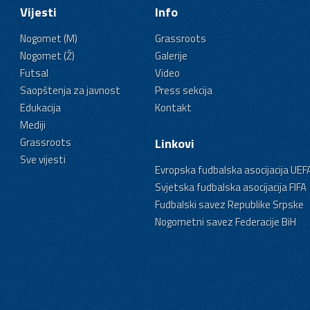
Vijesti
Info
Nogomet (M)
Grassroots
Nogomet (Ž)
Galerije
Futsal
Video
Saopštenja za javnost
Press sekcija
Edukacija
Kontakt
Mediji
Grassroots
Linkovi
Sve vijesti
Evropska fudbalska asocijacija UEF
Svjetska fudbalska asocijacija FIFA
Fudbalski savez Republike Srpske
Nogometni savez Federacije BiH