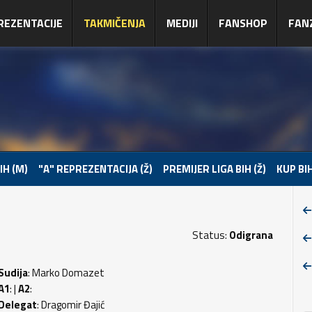
REZENTACIJE
TAKMIČENJA
MEDIJI
FANSHOP
FAN
IH (M)
"A" REPREZENTACIJA (Ž)
PREMIJER LIGA BIH (Ž)
KUP BIH
Status:
Odigrana
Sudija
: Marko Domazet
A1
: |
A2
:
Delegat
: Dragomir Đajić