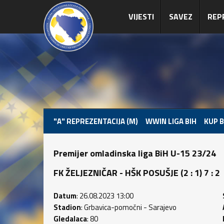
VIJESTI
SAVEZ
REP
"A" REPREZENTACIJA (M)
WWIN LIGA BIH
KUP B
Premijer omladinska liga BiH U-15 23/24
FK ŽELJEZNIČAR - HŠK POSUŠJE (2 : 1) 7 : 2
Datum
: 26.08.2023 13:00
Stadion
: Grbavica-pomočni - Sarajevo
Gledalaca
: 80