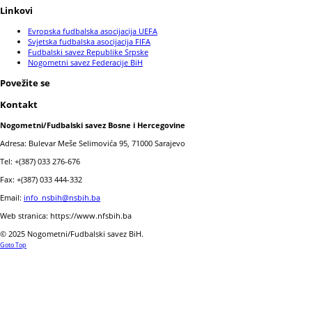
Linkovi
Evropska fudbalska asocijacija UEFA
Svjetska fudbalska asocijacija FIFA
Fudbalski savez Republike Srpske
Nogometni savez Federacije BiH
Povežite se
Kontakt
Nogometni/Fudbalski savez Bosne i Hercegovine
Adresa: Bulevar Meše Selimovića 95, 71000 Sarajevo
Tel: +(387) 033 276-676
Fax: +(387) 033 444-332
Email:
info_nsbih@nsbih.ba
Web stranica: https://www.nfsbih.ba
© 2025 Nogometni/Fudbalski savez BiH.
Goto Top