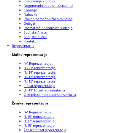
Licenciranje klubova
Nogometni/fudbalski zastupnici
Komisije
Nabavke
Pravna pomoć službenim licima
Delegati
Posmatrači / Kontrolori suđenja
Sudijska A lista
Sudijska B lista
Kontakt
Reprezentacije
Muške reprezentacije
"A" Reprezentacija
"U-21" reprezentacija
"U-19" reprezentacija
"U-17" reprezentacija
"U-15" reprezentacija
Futsal reprezentacija
„U-19“ futsal reprezentacija
Olimpijsko-mediteranska selekcija
Ženske reprezentacije
"A" Reprezentacija
"U19" reprezentacija
"U17" reprezentacija
"U15" reprezentacija
Ženska futsal reprezentacija