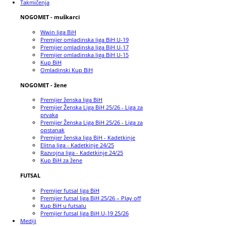
Takmičenja
NOGOMET - muškarci
Wwin liga BiH
Premijer omladinska liga BiH U-19
Premijer omladinska liga BiH U-17
Premijer omladinska liga BiH U-15
Kup BiH
Omladinski Kup BiH
NOGOMET - žene
Premijer ženska liga BiH
Premijer Ženska Liga BiH 25/26 - Liga za
prvaka
Premijer Ženska Liga BiH 25/26 - Liga za
opstanak
Premijer ženska liga BiH - Kadetkinje
Elitna liga - Kadetkinje 24/25
Razvojna liga - Kadetkinje 24/25
Kup BiH za žene
FUTSAL
Premijer futsal liga BiH
Premijer futsal liga BiH 25/26 – Play off
Kup BiH u futsalu
Premijer futsal liga BiH U-19 25/26
Mediji