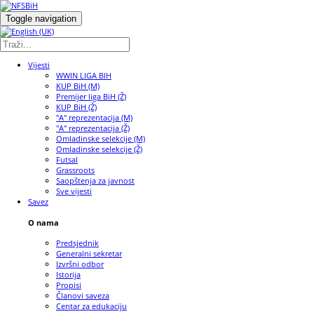
Toggle navigation
Vijesti
WWIN LIGA BIH
KUP BiH (M)
Premijer liga BiH (Ž)
KUP BiH (Ž)
"A" reprezentacija (M)
"A" reprezentacija (Ž)
Omladinske selekcije (M)
Omladinske selekcije (Ž)
Futsal
Grassroots
Saopštenja za javnost
Sve vijesti
Savez
O nama
Predsjednik
Generalni sekretar
Izvršni odbor
Istorija
Propisi
Članovi saveza
Centar za edukaciju