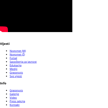
Vijesti
Nogomet (M)
Nogomet (Ž)
Futsal
Saopštenja za javnost
Edukacija
Mediji
Grassroots
Sve vijesti
Info
Grassroots
Galerije
Video
Press sekcija
Kontakt