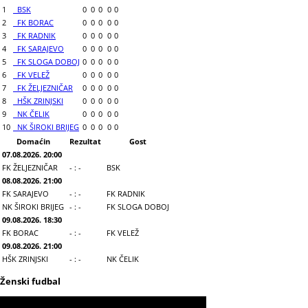
1
BSK
0
0
0
0
0
2
FK BORAC
0
0
0
0
0
3
FK RADNIK
0
0
0
0
0
4
FK SARAJEVO
0
0
0
0
0
5
FK SLOGA DOBOJ
0
0
0
0
0
6
FK VELEŽ
0
0
0
0
0
7
FK ŽELJEZNIČAR
0
0
0
0
0
8
HŠK ZRINJSKI
0
0
0
0
0
9
NK ČELIK
0
0
0
0
0
10
NK ŠIROKI BRIJEG
0
0
0
0
0
Domaćin
Rezultat
Gost
07.08.2026. 20:00
FK ŽELJEZNIČAR
- : -
BSK
08.08.2026. 21:00
FK SARAJEVO
- : -
FK RADNIK
NK ŠIROKI BRIJEG
- : -
FK SLOGA DOBOJ
09.08.2026. 18:30
FK BORAC
- : -
FK VELEŽ
09.08.2026. 21:00
HŠK ZRINJSKI
- : -
NK ČELIK
Ženski fudbal