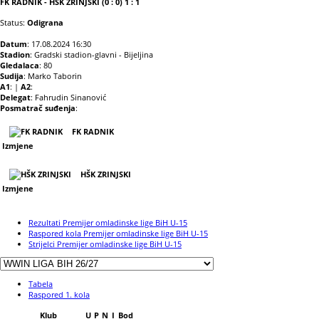
FK RADNIK - HŠK ZRINJSKI (0 : 0) 1 : 1
Status:
Odigrana
Datum
: 17.08.2024 16:30
Stadion
: Gradski stadion-glavni - Bijeljina
Gledalaca
: 80
Sudija
: Marko Taborin
A1
: |
A2
:
Delegat
: Fahrudin Sinanović
Posmatrač suđenja
:
FK RADNIK
Izmjene
HŠK ZRINJSKI
Izmjene
Rezultati Premijer omladinske lige BiH U-15
Raspored kola Premijer omladinske lige BiH U-15
Strijelci Premijer omladinske lige BiH U-15
Tabela
Raspored 1. kola
Klub
U
P
N
I
Bod