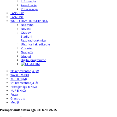
Informacije
Akreditacije
Press sekcija
FANSHOP
FANZONE
WU19 CHAMPIONSHIP 2026
Naslovna
Novosti
Gradovi
Stadioni
Rezultati utakmica
Ulaznice i akreditacije
Volonteri
Naslijeđe
Istorijat
Digital programme
"A" reprezentacija (M)
Wwin liga BiH
KUP BiH (M)
"A" reprezentacija (Ž)
Premijer liga BiH (Ž)
KUP BiH (Ž)
Futsal
Grassroots
Mediji
Premijer omladinska liga BiH U-15 24/25