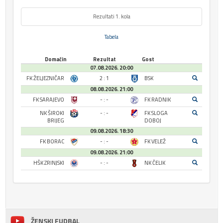
Rezultati 1. kola
Tabela
Domaćin
Rezultat
Gost
07.08.2026. 20:00
FK ŽELJEZNIČAR
2 : 1
BSK
08.08.2026. 21:00
FK SARAJEVO
- : -
FK RADNIK
NK ŠIROKI
- : -
FK SLOGA
BRIJEG
DOBOJ
09.08.2026. 18:30
FK BORAC
- : -
FK VELEŽ
09.08.2026. 21:00
HŠK ZRINJSKI
- : -
NK ČELIK
ŽENSKI FUDBAL