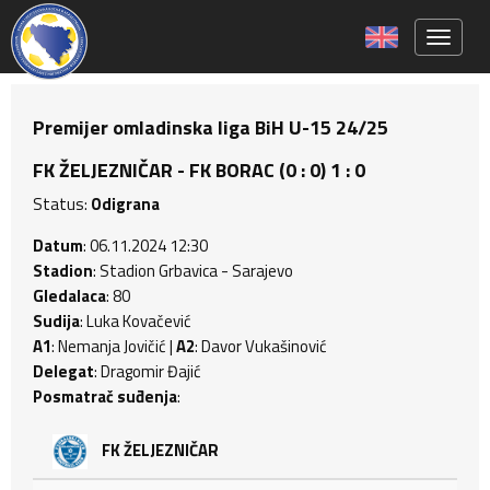
Toggle 
Premijer omladinska liga BiH U-15 24/25
FK ŽELJEZNIČAR - FK BORAC (0 : 0) 1 : 0
Status:
Odigrana
Datum
: 06.11.2024 12:30
Stadion
: Stadion Grbavica - Sarajevo
Gledalaca
: 80
Sudija
: Luka Kovačević
A1
: Nemanja Jovičić |
A2
: Davor Vukašinović
Delegat
: Dragomir Đajić
Posmatrač suđenja
:
FK ŽELJEZNIČAR