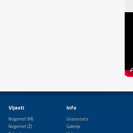
Vijesti
Info
Nogomet (M)
Grassroots
Nogomet (Ž)
Galerije