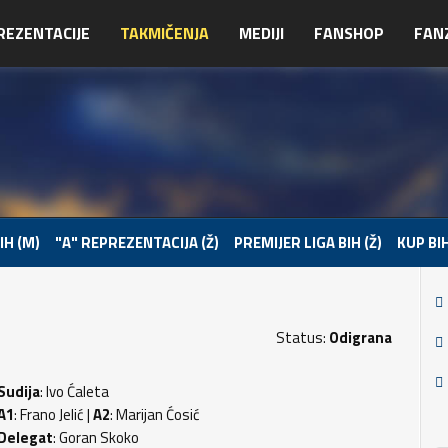
REZENTACIJE
TAKMIČENJA
MEDIJI
FANSHOP
FAN
IH (M)
"A" REPREZENTACIJA (Ž)
PREMIJER LIGA BIH (Ž)
KUP BIH
Status:
Odigrana
Sudija
: Ivo Ćaleta
A1
: Frano Jelić |
A2
: Marijan Ćosić
Delegat
: Goran Skoko