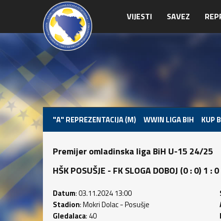
VIJESTI
SAVEZ
REP
"A" REPREZENTACIJA (M)
WWIN LIGA BIH
KUP B
Premijer omladinska liga BiH U-15 24/25
HŠK POSUŠJE - FK SLOGA DOBOJ (0 : 0) 1 : 0
Datum
: 03.11.2024 13:00
Stadion
: Mokri Dolac - Posušje
Gledalaca
: 40