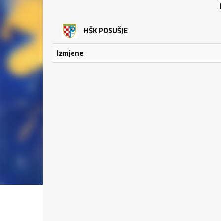
HŠK POSUŠJE
Izmjene