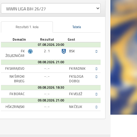
Rezultati 1. kola
Tabela
Domaćin
Rezultat
Gost
07.08.2026. 20:00
FK
2 : 1
BSK
ŽELJEZNIČAR
08.08.2026. 21:00
FK SARAJEVO
- : -
FK RADNIK
NK ŠIROKI
- : -
FK SLOGA
BRIJEG
DOBOJ
09.08.2026. 18:30
FK BORAC
- : -
FK VELEŽ
09.08.2026. 21:00
HŠK ZRINJSKI
- : -
NK ČELIK