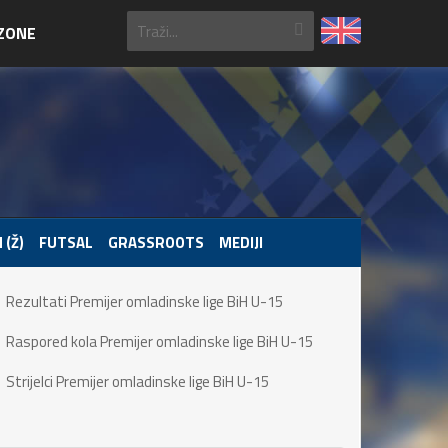
ZONE
 (Ž)
FUTSAL
GRASSROOTS
MEDIJI
Rezultati Premijer omladinske lige BiH U-15
Raspored kola Premijer omladinske lige BiH U-15
Strijelci Premijer omladinske lige BiH U-15