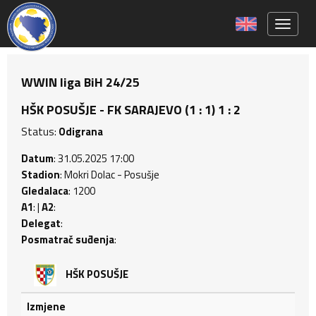
Toggle 
WWIN liga BiH 24/25
HŠK POSUŠJE - FK SARAJEVO (1 : 1) 1 : 2
Status:
Odigrana
Datum
: 31.05.2025 17:00
Stadion
: Mokri Dolac - Posušje
Gledalaca
: 1200
A1
: |
A2
:
Delegat
:
Posmatrač suđenja
:
HŠK POSUŠJE
Izmjene