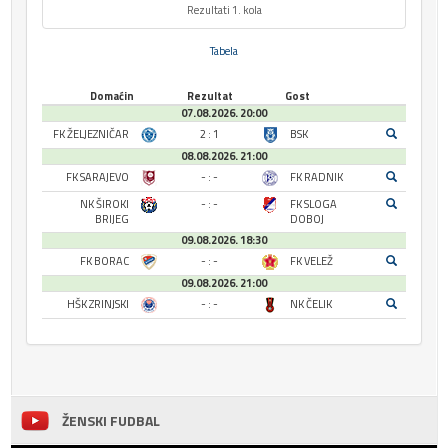
Rezultati 1. kola
Tabela
Domaćin
Rezultat
Gost
07.08.2026. 20:00
FK ŽELJEZNIČAR
2 : 1
BSK
08.08.2026. 21:00
FK SARAJEVO
- : -
FK RADNIK
NK ŠIROKI
- : -
FK SLOGA
BRIJEG
DOBOJ
09.08.2026. 18:30
FK BORAC
- : -
FK VELEŽ
09.08.2026. 21:00
HŠK ZRINJSKI
- : -
NK ČELIK
ŽENSKI FUDBAL