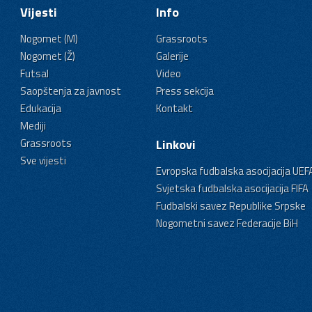
Vijesti
Info
Nogomet (M)
Grassroots
Nogomet (Ž)
Galerije
Futsal
Video
Saopštenja za javnost
Press sekcija
Edukacija
Kontakt
Mediji
Grassroots
Linkovi
Sve vijesti
Evropska fudbalska asocijacija UEF
Svjetska fudbalska asocijacija FIFA
Fudbalski savez Republike Srpske
Nogometni savez Federacije BiH