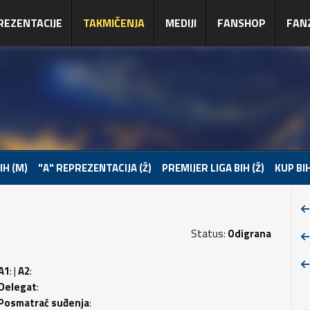
REZENTACIJE
TAKMIČENJA
MEDIJI
FANSHOP
FAN
IH (M)
"A" REPREZENTACIJA (Ž)
PREMIJER LIGA BIH (Ž)
KUP BIH
Status:
Odigrana
A1
: |
A2
:
Delegat
:
Posmatrač suđenja
: