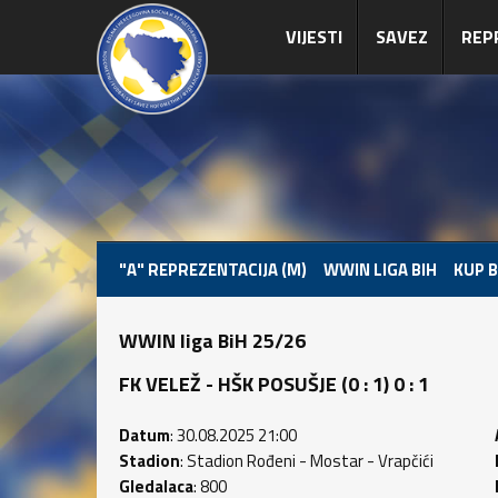
VIJESTI
SAVEZ
REP
"A" REPREZENTACIJA (M)
WWIN LIGA BIH
KUP B
WWIN liga BiH 25/26
FK VELEŽ - HŠK POSUŠJE (0 : 1) 0 : 1
Datum
: 30.08.2025 21:00
Stadion
: Stadion Rođeni - Mostar - Vrapčići
Gledalaca
: 800