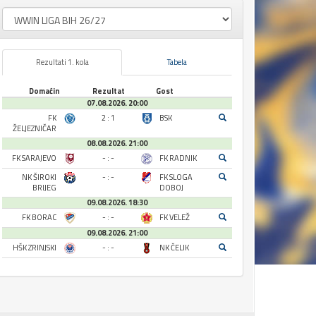
Rezultati 1. kola
Tabela
Domaćin
Rezultat
Gost
07.08.2026. 20:00
FK
2 : 1
BSK
ŽELJEZNIČAR
08.08.2026. 21:00
FK SARAJEVO
- : -
FK RADNIK
NK ŠIROKI
- : -
FK SLOGA
BRIJEG
DOBOJ
09.08.2026. 18:30
FK BORAC
- : -
FK VELEŽ
09.08.2026. 21:00
HŠK ZRINJSKI
- : -
NK ČELIK