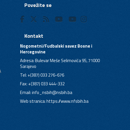
Povežite se
Kontakt
Nogometni/Fudbalski savez Bosne i
Hercegovine
Adresa: Bulevar Meše Selimovića 95, 71000
Sarajevo
A
Tel: +(387) 033 276-676
Fax: +(387) 033 444-332
Email:
info_nsbih@nsbih.ba
Web stranica: https://www.nfsbih.ba