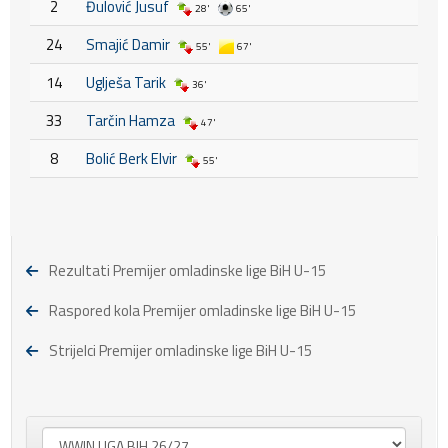
2
Đulović Jusuf
28'
65'
24
Smajić Damir
55'
67'
14
Uglješa Tarik
36'
33
Tarčin Hamza
47'
8
Bolić Berk Elvir
55'
Rezultati Premijer omladinske lige BiH U-15
Raspored kola Premijer omladinske lige BiH U-15
Strijelci Premijer omladinske lige BiH U-15