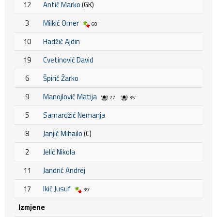
12
Antić Marko
(GK)
3
Milkić Omer
68'
10
Hadžić Ajdin
19
Cvetinović David
6
Špirić Žarko
9
Manojlovič Matija
27'
35'
5
Samardžić Nemanja
8
Janjić Mihailo
(C)
2
Jelić Nikola
11
Jandrić Andrej
17
Ikić Jusuf
39'
Izmjene