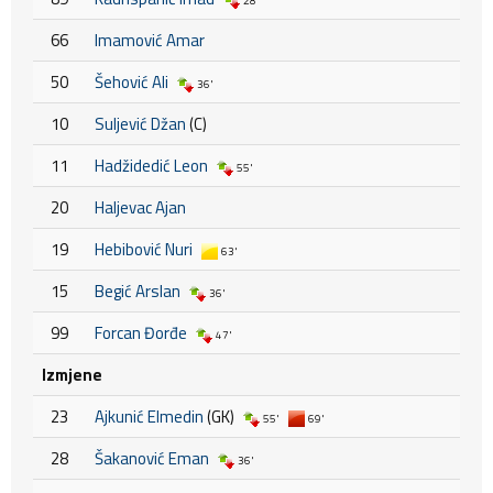
28'
66
Imamović Amar
50
Šehović Ali
36'
10
Suljević Džan
(C)
11
Hadžidedić Leon
55'
20
Haljevac Ajan
19
Hebibović Nuri
63'
15
Begić Arslan
36'
99
Forcan Đorđe
47'
Izmjene
23
Ajkunić Elmedin
(GK)
55'
69'
28
Šakanović Eman
36'