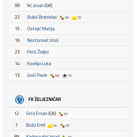
99
Ilić Jovan
(GK)
22
Đukić Branislav
39'
70'
15
Ostojić Matija
16
Nestorović Uroš
23
Perić Željko
14
Kovrlija Luka
13
Jović Pavle
68'
70'
FK ŽELJEZNIČAR
12
Grčo Ersan
(GK)
55'
7
Bužo Emil
24'
55'
89
Kadrispahić Imad