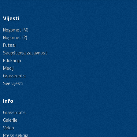
Vijesti
Nogomet (M)
Nogomet (Ž)
Futsal
Saopštenja za javnost
Edukacija
Mediji
Grassroots
Sve vijesti
Info
Grassroots
Galerije
Video
Press sekcija