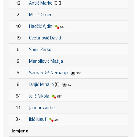
12
Antić Marko
(GK)
2
Milkić Omer
10
Hadžić Ajdin
64'
19
Cvetinović David
6
Špirić Žarko
9
Manojlovič Matija
5
Samardžić Nemanja
35'
8
Janjić Mihailo
(C)
14'
64
Jelić Nikola
65'
11
Jandrić Andrej
37
Ikić Jusuf
49'
Izmjene