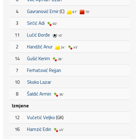
4
Gavranović Emir
(C)
67'
70'
3
Sirčić Adi
60'
11
Lučić Đorđe
10'
2
Handžić Anur
24'
45'
14
Gušić Kerim
36'
7
Ferhatović Rejjan
10
Skoko Lazar
8
Šaldić Armin
36'
Izmjene
12
Vučetić Veljko
(GK)
16
Hamzić Edin
45'