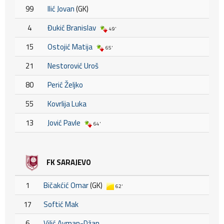
99
Ilić Jovan
(GK)
4
Đukić Branislav
49'
15
Ostojić Matija
65'
21
Nestorović Uroš
80
Perić Željko
55
Kovrlija Luka
13
Jović Pavle
64'
FK SARAJEVO
1
Bičakćić Omar
(GK)
62'
17
Softić Mak
6
Vilić Ayman-Džan