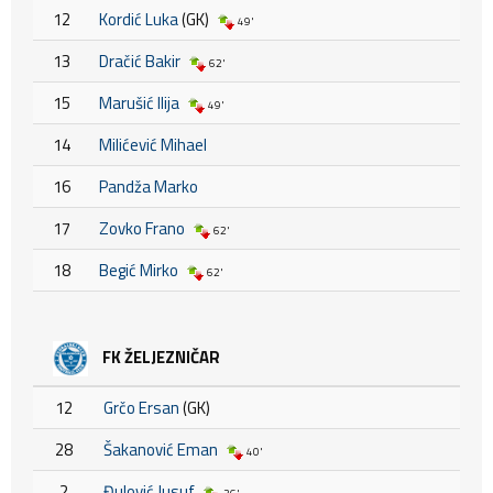
12
Kordić Luka
(GK)
49'
13
Dračić Bakir
62'
15
Marušić Ilija
49'
14
Milićević Mihael
16
Pandža Marko
17
Zovko Frano
62'
18
Begić Mirko
62'
FK ŽELJEZNIČAR
12
Grčo Ersan
(GK)
28
Šakanović Eman
40'
2
Đulović Jusuf