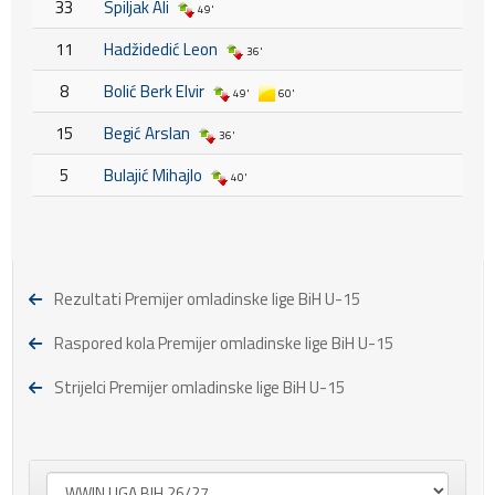
33
Spiljak Ali
49'
11
Hadžidedić Leon
36'
8
Bolić Berk Elvir
49'
60'
15
Begić Arslan
36'
5
Bulajić Mihajlo
40'
Rezultati Premijer omladinske lige BiH U-15
Raspored kola Premijer omladinske lige BiH U-15
Strijelci Premijer omladinske lige BiH U-15