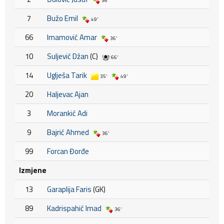
36'
7
Bužo Emil
49'
66
Imamović Amar
36'
10
Suljević Džan
(C)
66'
14
Uglješa Tarik
35'
49'
20
Haljevac Ajan
3
Morankić Adi
9
Bajrić Ahmed
36'
99
Forcan Đorđe
Izmjene
13
Garaplija Faris
(GK)
89
Kadrispahić Imad
36'