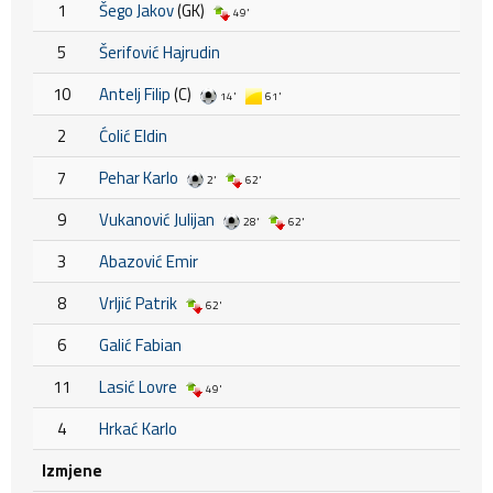
1
Šego Jakov
(GK)
49'
5
Šerifović Hajrudin
10
Antelj Filip
(C)
14'
61'
2
Ćolić Eldin
7
Pehar Karlo
2'
62'
9
Vukanović Julijan
28'
62'
3
Abazović Emir
8
Vrljić Patrik
62'
6
Galić Fabian
11
Lasić Lovre
49'
4
Hrkać Karlo
Izmjene