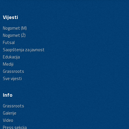
Vijesti
Nogomet (M)
Nogomet (Ž)
Futsal
Saopštenja za javnost
Edukacija
Mediji
Grassroots
Sve vijesti
Info
Grassroots
Galerije
Video
Press sekcija