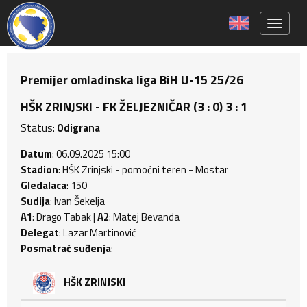
Toggle 
Premijer omladinska liga BiH U-15 25/26
HŠK ZRINJSKI - FK ŽELJEZNIČAR (3 : 0) 3 : 1
Status:
Odigrana
Datum
: 06.09.2025 15:00
Stadion
: HŠK Zrinjski - pomoćni teren - Mostar
Gledalaca
: 150
Sudija
: Ivan Šekelja
A1
: Drago Tabak |
A2
: Matej Bevanda
Delegat
: Lazar Martinović
Posmatrač suđenja
:
HŠK ZRINJSKI