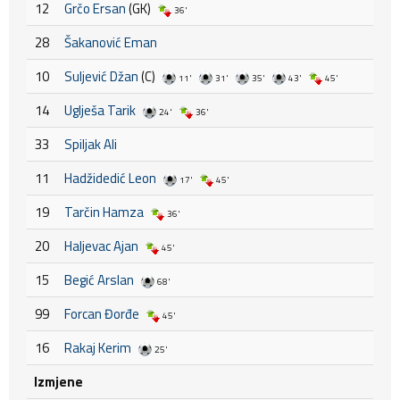
12
Grčo Ersan
(GK)
36'
28
Šakanović Eman
10
Suljević Džan
(C)
11'
31'
35'
43'
45'
14
Uglješa Tarik
24'
36'
33
Spiljak Ali
11
Hadžidedić Leon
17'
45'
19
Tarčin Hamza
36'
20
Haljevac Ajan
45'
15
Begić Arslan
68'
99
Forcan Đorđe
45'
16
Rakaj Kerim
25'
Izmjene