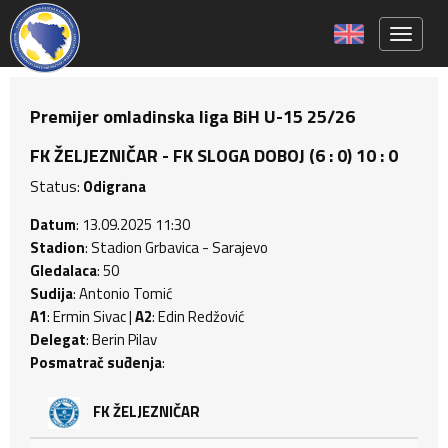
Toggle 
Premijer omladinska liga BiH U-15 25/26
FK ŽELJEZNIČAR - FK SLOGA DOBOJ (6 : 0) 10 : 0
Status:
Odigrana
Datum
: 13.09.2025 11:30
Stadion
: Stadion Grbavica - Sarajevo
Gledalaca
: 50
Sudija
: Antonio Tomić
A1
: Ermin Sivac |
A2
: Edin Redžović
Delegat
: Berin Pilav
Posmatrač suđenja
:
FK ŽELJEZNIČAR