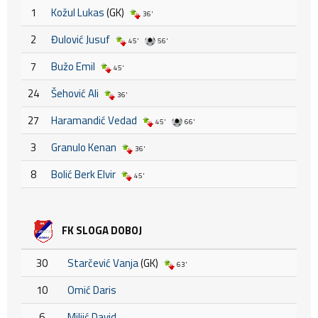
1
Kožul Lukas
(GK)
36'
2
Đulović Jusuf
45'
56'
7
Bužo Emil
45'
24
Šehović Ali
36'
27
Haramandić Vedad
45'
66'
3
Granulo Kenan
36'
8
Bolić Berk Elvir
45'
FK SLOGA DOBOJ
30
Starčević Vanja
(GK)
63'
10
Omić Daris
6
Miljić David