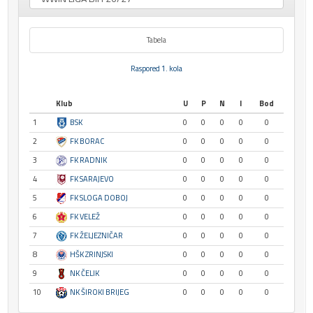
Tabela
Raspored 1. kola
Klub
U
P
N
I
Bod
1
BSK
0
0
0
0
0
2
FK BORAC
0
0
0
0
0
3
FK RADNIK
0
0
0
0
0
4
FK SARAJEVO
0
0
0
0
0
5
FK SLOGA DOBOJ
0
0
0
0
0
6
FK VELEŽ
0
0
0
0
0
7
FK ŽELJEZNIČAR
0
0
0
0
0
8
HŠK ZRINJSKI
0
0
0
0
0
9
NK ČELIK
0
0
0
0
0
10
NK ŠIROKI BRIJEG
0
0
0
0
0