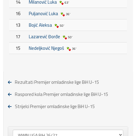
14
Milanović Luka
63'
16
Puljanović Luka
36'
13
Bojić Aleksa
50'
17
Lazarević Đorđe
50'
15
Nedeljković Njegoš
36'
Rezultati Premijer omladinske lige BiH U-15
Raspored kola Premijer omladinske lige BiH U-15
Strijelci Premijer omladinske lige BiH U-15