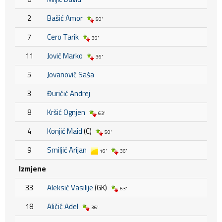
2
Bašić Amor
50'
7
Cero Tarik
36'
11
Jović Marko
36'
5
Jovanović Saša
3
Đuričić Andrej
8
Kršić Ognjen
63'
4
Konjić Maid
(C)
50'
9
Smiljić Arijan
16'
36'
Izmjene
33
Aleksić Vasilije
(GK)
63'
18
Aličić Adel
36'