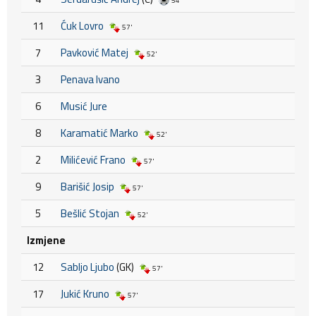
54'
11
Ćuk Lovro
57'
7
Pavković Matej
52'
3
Penava Ivano
6
Musić Jure
8
Karamatić Marko
52'
2
Milićević Frano
57'
9
Barišić Josip
57'
5
Bešlić Stojan
52'
Izmjene
12
Sabljo Ljubo
(GK)
57'
17
Jukić Kruno
57'