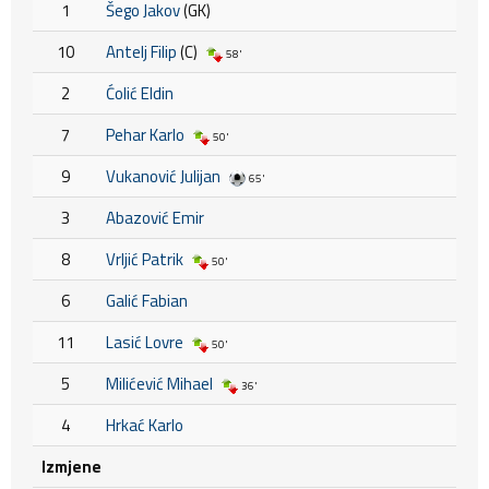
1
Šego Jakov
(GK)
10
Antelj Filip
(C)
58'
2
Ćolić Eldin
7
Pehar Karlo
50'
9
Vukanović Julijan
65'
3
Abazović Emir
8
Vrljić Patrik
50'
6
Galić Fabian
11
Lasić Lovre
50'
5
Milićević Mihael
36'
4
Hrkać Karlo
Izmjene