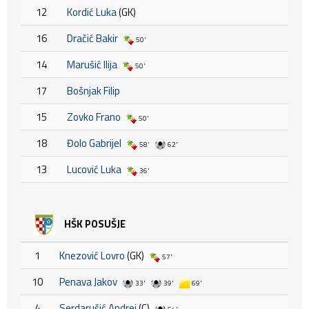
12
Kordić Luka
(GK)
16
Dračić Bakir
50'
14
Marušić Ilija
50'
17
Bošnjak Filip
15
Zovko Frano
50'
18
Đolo Gabrijel
58'
62'
13
Lucović Luka
36'
HŠK POSUŠJE
1
Knezović Lovro
(GK)
57'
10
Penava Jakov
33'
39'
69'
4
Serdarušić Andrej
(C)