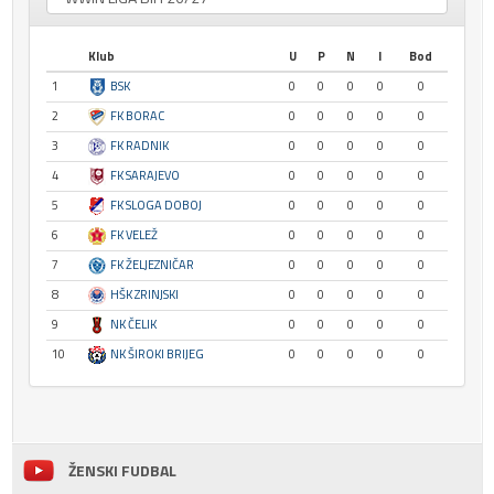
Klub
U
P
N
I
Bod
1
BSK
0
0
0
0
0
2
FK BORAC
0
0
0
0
0
3
FK RADNIK
0
0
0
0
0
4
FK SARAJEVO
0
0
0
0
0
5
FK SLOGA DOBOJ
0
0
0
0
0
6
FK VELEŽ
0
0
0
0
0
7
FK ŽELJEZNIČAR
0
0
0
0
0
8
HŠK ZRINJSKI
0
0
0
0
0
9
NK ČELIK
0
0
0
0
0
10
NK ŠIROKI BRIJEG
0
0
0
0
0
ŽENSKI FUDBAL