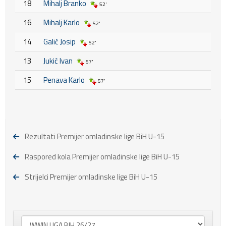
18
Mihalj Branko
52'
16
Mihalj Karlo
52'
14
Galić Josip
52'
13
Jukić Ivan
57'
15
Penava Karlo
57'
Rezultati Premijer omladinske lige BiH U-15
Raspored kola Premijer omladinske lige BiH U-15
Strijelci Premijer omladinske lige BiH U-15