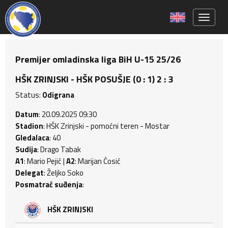
Toggle 
Premijer omladinska liga BiH U-15 25/26
HŠK ZRINJSKI - HŠK POSUŠJE (0 : 1) 2 : 3
Status:
Odigrana
Datum
: 20.09.2025 09:30
Stadion
: HŠK Zrinjski - pomoćni teren - Mostar
Gledalaca
: 40
Sudija
: Drago Tabak
A1
: Mario Pejić |
A2
: Marijan Ćosić
Delegat
: Željko Soko
Posmatrač suđenja
:
HŠK ZRINJSKI