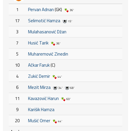
1
Pervan Adnan
(GK)
36'
17
Selimotić Hamza
15'
3
Mulahasanović Džan
7
Husić Tarik
36'
5
Muharemović Zinedin
10
Ačkar Faruk
(C)
4
Zukić Demir
44'
6
Mezit Mirza
34'
68'
11
Kavazović Harun
60'
9
Karišik Hamza
20
Mušić Omer
44'