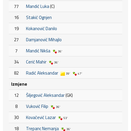
77
Mandić Luka
(C)
16
Stakić Ognjen
19
Kokanović Danilo
27
Damjanović Mihajlo
7
Mandić Nikša
36'
34
Cerić Mahir
36'
82
Radić Aleksandar
39'
47'
Izmjene
12
Šiljegović Aleksandar
(GK)
8
Vuković Filip
36'
30
Kovačević Lazar
53'
18
Trepanc Nemanja
36'