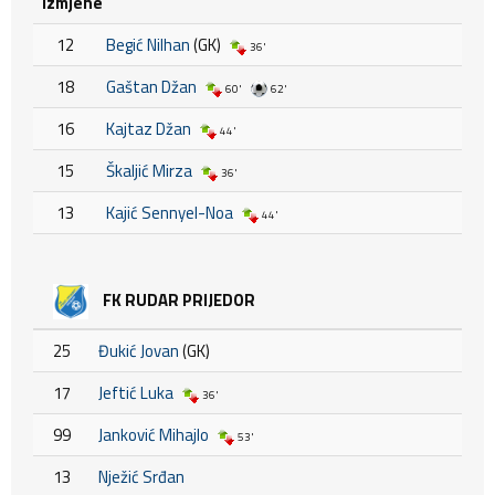
Izmjene
12
Begić Nilhan
(GK)
36'
18
Gaštan Džan
60'
62'
16
Kajtaz Džan
44'
15
Škaljić Mirza
36'
13
Kajić Sennyel-Noa
44'
FK RUDAR PRIJEDOR
25
Đukić Jovan
(GK)
17
Jeftić Luka
36'
99
Janković Mihajlo
53'
13
Nježić Srđan