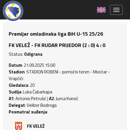
Toggle 
Premijer omladinska liga BiH U-15 25/26
FK VELEŽ - FK RUDAR PRIJEDOR (2 : 0) 4 : 0
Status:
Odigrana
Datum
: 21.09.2025 15:00
Stadion
: STADION ROĐENI - pomoćni teren - Mostar -
Vrapčići
Gledalaca
: 20
Sudija
: Luka Čabarkapa
A1
: Antonio Petrušić |
A2
: Jurica Kvesić
Delegat
: Velibor Bodiroga
Posmatrač suđenja
:
FK VELEŽ