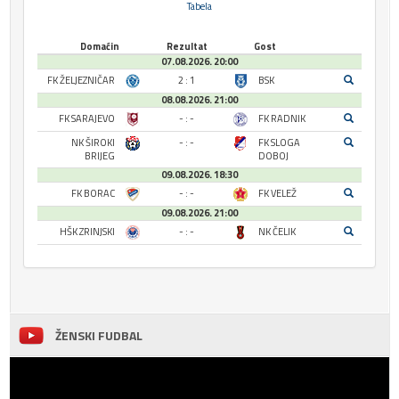
Tabela
Domaćin
Rezultat
Gost
07.08.2026. 20:00
FK ŽELJEZNIČAR
2 : 1
BSK
08.08.2026. 21:00
FK SARAJEVO
- : -
FK RADNIK
NK ŠIROKI
- : -
FK SLOGA
BRIJEG
DOBOJ
09.08.2026. 18:30
FK BORAC
- : -
FK VELEŽ
09.08.2026. 21:00
HŠK ZRINJSKI
- : -
NK ČELIK
ŽENSKI FUDBAL