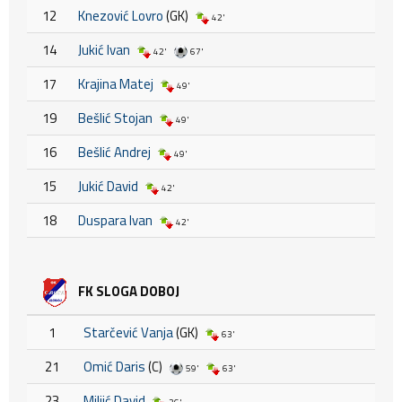
12
Knezović Lovro
(GK)
42'
14
Jukić Ivan
42'
67'
17
Krajina Matej
49'
19
Bešlić Stojan
49'
16
Bešlić Andrej
49'
15
Jukić David
42'
18
Duspara Ivan
42'
FK SLOGA DOBOJ
1
Starčević Vanja
(GK)
63'
21
Omić Daris
(C)
59'
63'
23
Miljić David