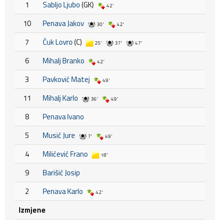
1
Sabljo Ljubo
(GK)
42'
10
Penava Jakov
30'
42'
7
Ćuk Lovro
(C)
25'
37'
47'
6
Mihalj Branko
42'
3
Pavković Matej
49'
11
Mihalj Karlo
36'
49'
8
Penava Ivano
5
Musić Jure
7'
49'
4
Milićević Frano
18'
9
Barišić Josip
2
Penava Karlo
42'
Izmjene