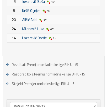
15
Jovanović Saša
36'
8
Kršić Ognjen
36'
20
Aličić Adel
36'
24
Milanović Luka
63'
14
Lazarević Đorđe
51'
Rezultati Premijer omladinske lige BiH U-15
Raspored kola Premijer omladinske lige BiH U-15
Strijelci Premijer omladinske lige BiH U-15