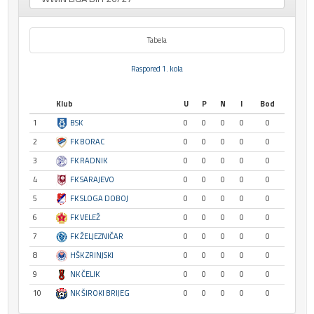
Tabela
Raspored 1. kola
Klub
U
P
N
I
Bod
1
BSK
0
0
0
0
0
2
FK BORAC
0
0
0
0
0
3
FK RADNIK
0
0
0
0
0
4
FK SARAJEVO
0
0
0
0
0
5
FK SLOGA DOBOJ
0
0
0
0
0
6
FK VELEŽ
0
0
0
0
0
7
FK ŽELJEZNIČAR
0
0
0
0
0
8
HŠK ZRINJSKI
0
0
0
0
0
9
NK ČELIK
0
0
0
0
0
10
NK ŠIROKI BRIJEG
0
0
0
0
0