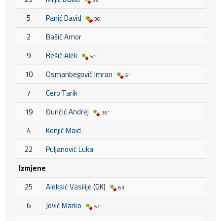
36'
5
Panić David
36'
2
Bašić Amor
9
Bešić Alek
51'
10
Osmanbegović Imran
51'
7
Cero Tarik
19
Đuričić Andrej
36'
4
Konjić Maid
22
Puljanović Luka
Izmjene
25
Aleksić Vasilije
(GK)
63'
6
Jović Marko
51'