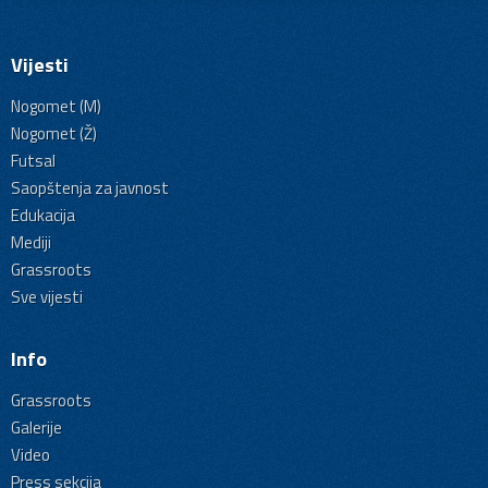
Vijesti
Nogomet (M)
Nogomet (Ž)
Futsal
Saopštenja za javnost
Edukacija
Mediji
Grassroots
Sve vijesti
Info
Grassroots
Galerije
Video
Press sekcija