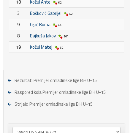
18
Kožul Ante
62'
3
Bošković Gabrijel
62'
9
Cigić Borna
44'
8
Bajkuša Jakov
36'
19
Kožul Matej
52'
Rezultati Premijer omladinske lige BiH U-15
Raspored kola Premijer omladinske lige BiH U-15
Strijelci Premijer omladinske lige BiH U-15