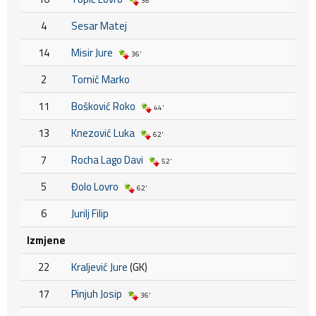
36'
4
Sesar Matej
14
Misir Jure
36'
2
Tomić Marko
11
Bošković Roko
44'
13
Knezović Luka
62'
7
Rocha Lago Davi
52'
5
Đolo Lovro
62'
6
Jurilj Filip
Izmjene
22
Kraljević Jure
(GK)
17
Pinjuh Josip
36'