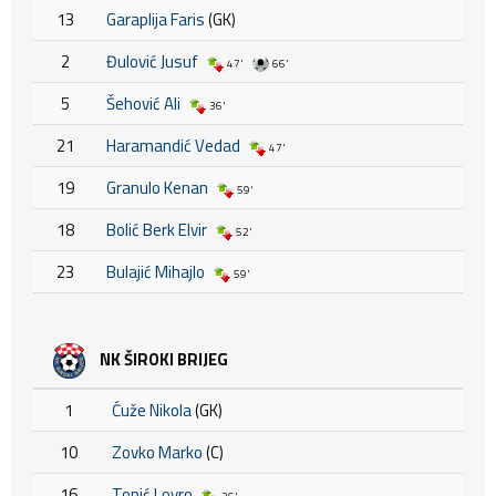
13
Garaplija Faris
(GK)
2
Đulović Jusuf
47'
66'
5
Šehović Ali
36'
21
Haramandić Vedad
47'
19
Granulo Kenan
59'
18
Bolić Berk Elvir
52'
23
Bulajić Mihajlo
59'
NK ŠIROKI BRIJEG
1
Ćuže Nikola
(GK)
10
Zovko Marko
(C)
16
Topić Lovro