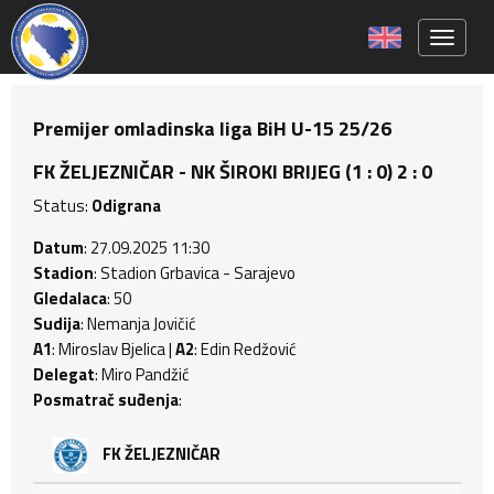
Toggle 
Premijer omladinska liga BiH U-15 25/26
FK ŽELJEZNIČAR - NK ŠIROKI BRIJEG (1 : 0) 2 : 0
Status:
Odigrana
Datum
: 27.09.2025 11:30
Stadion
: Stadion Grbavica - Sarajevo
Gledalaca
: 50
Sudija
: Nemanja Jovičić
A1
: Miroslav Bjelica |
A2
: Edin Redžović
Delegat
: Miro Pandžić
Posmatrač suđenja
:
FK ŽELJEZNIČAR