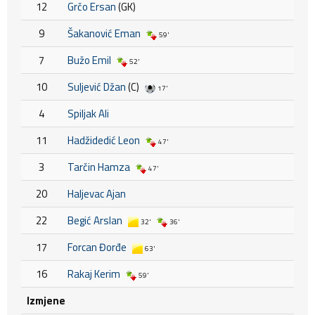
12
Grčo Ersan
(GK)
9
Šakanović Eman
59'
7
Bužo Emil
52'
10
Suljević Džan
(C)
17'
4
Spiljak Ali
11
Hadžidedić Leon
47'
3
Tarčin Hamza
47'
20
Haljevac Ajan
22
Begić Arslan
32'
36'
17
Forcan Đorđe
63'
16
Rakaj Kerim
59'
Izmjene