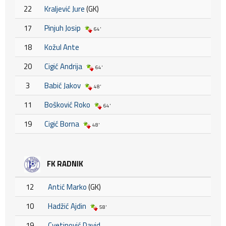
22
Kraljević Jure
(GK)
17
Pinjuh Josip
64'
18
Kožul Ante
20
Cigić Andrija
64'
3
Babić Jakov
48'
11
Bošković Roko
64'
19
Cigić Borna
48'
FK RADNIK
12
Antić Marko
(GK)
10
Hadžić Ajdin
58'
19
Cvetinović David