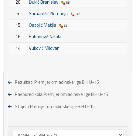
20
Đukić Branislav
58'
5
Samardžić Nemanja
36'
15
Ostojić Matija
55'
16
Babunović Nikola
14
Vuković Milovan
Rezultati Premijer omladinske lige BiH U-15
Raspored kola Premijer omladinske lige BiH U-15
Strijelci Premijer omladinske lige BiH U-15