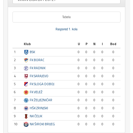
Tabela
Raspored 1. kola
Klub
U
P
N
I
Bod
1
BSK
0
0
0
0
0
2
FK BORAC
0
0
0
0
0
3
FK RADNIK
0
0
0
0
0
4
FK SARAJEVO
0
0
0
0
0
5
FK SLOGA DOBOJ
0
0
0
0
0
6
FK VELEŽ
0
0
0
0
0
7
FK ŽELJEZNIČAR
0
0
0
0
0
8
HŠK ZRINJSKI
0
0
0
0
0
9
NK ČELIK
0
0
0
0
0
10
NK ŠIROKI BRIJEG
0
0
0
0
0