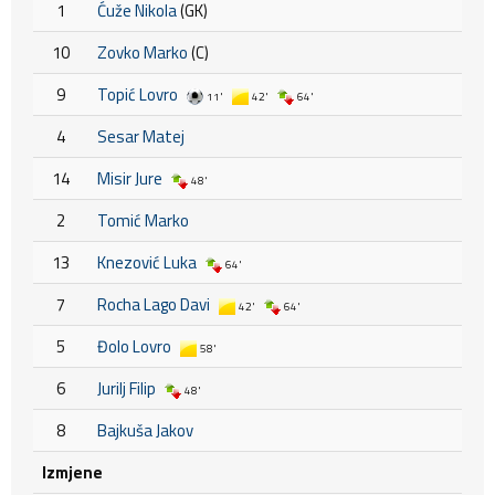
1
Ćuže Nikola
(GK)
10
Zovko Marko
(C)
9
Topić Lovro
11'
42'
64'
4
Sesar Matej
14
Misir Jure
48'
2
Tomić Marko
13
Knezović Luka
64'
7
Rocha Lago Davi
42'
64'
5
Đolo Lovro
58'
6
Jurilj Filip
48'
8
Bajkuša Jakov
Izmjene