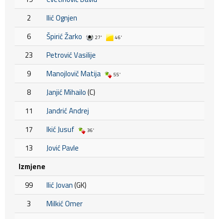
2
Ilić Ognjen
6
Špirić Žarko
27'
46'
23
Petrović Vasilije
9
Manojlovič Matija
55'
8
Janjić Mihailo
(C)
11
Jandrić Andrej
17
Ikić Jusuf
36'
13
Jović Pavle
Izmjene
99
Ilić Jovan
(GK)
3
Milkić Omer