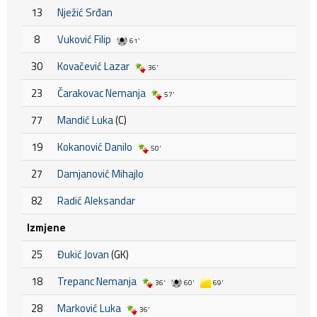
13
Nježić Srđan
8
Vuković Filip
61'
30
Kovačević Lazar
36'
23
Čarakovac Nemanja
57'
77
Mandić Luka
(C)
19
Kokanović Danilo
50'
27
Damjanović Mihajlo
82
Radić Aleksandar
Izmjene
25
Đukić Jovan
(GK)
18
Trepanc Nemanja
36'
60'
69'
28
Marković Luka
36'