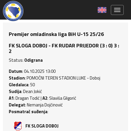
Toggle 
Premijer omladinska liga BiH U-15 25/26
FK SLOGA DOBOJ - FK RUDAR PRIJEDOR (3 : 0) 3 :
2
Status:
Odigrana
Datum
: 04.10.2025 13:00
Stadion
: POMOĆNI TEREN STADION LUKE - Doboj
Gledalaca
: 50
Sudija
: Dean Jokić
A1
: Dragan Todić |
A2
: Slaviša Gligorić
Delegat
: Nemanja Dojčinović
Posmatrač suđenja
:
FK SLOGA DOBOJ