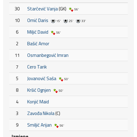
30
Starčević Vanja
(GK)
56'
10
Omić Daris
15'
25'
33'
6
Miljić David
56'
2
Bašić Amor
11
Osmanbegović Imran
7
Cero Tarik
5
Jovanović Saša
50'
8
Kršić Ognjen
50'
4
Konjić Maid
3
Zavođa Nikola
(C)
9
Smiljić Arijan
56'
Izmjene