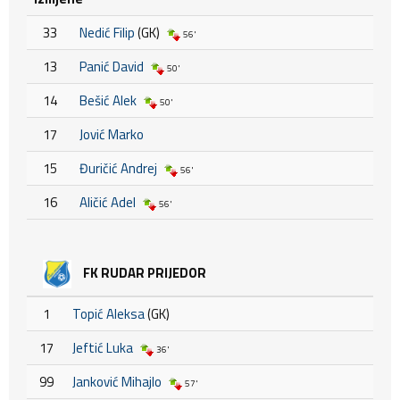
33
Nedić Filip
(GK)
56'
13
Panić David
50'
14
Bešić Alek
50'
17
Jović Marko
15
Đuričić Andrej
56'
16
Aličić Adel
56'
FK RUDAR PRIJEDOR
1
Topić Aleksa
(GK)
17
Jeftić Luka
36'
99
Janković Mihajlo
57'