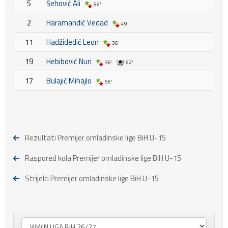
5
Šehović Ali
56'
2
Haramandić Vedad
49'
11
Hadžidedić Leon
36'
19
Hebibović Nuri
36'
62'
17
Bulajić Mihajlo
56'
Rezultati Premijer omladinske lige BiH U-15
Raspored kola Premijer omladinske lige BiH U-15
Strijelci Premijer omladinske lige BiH U-15