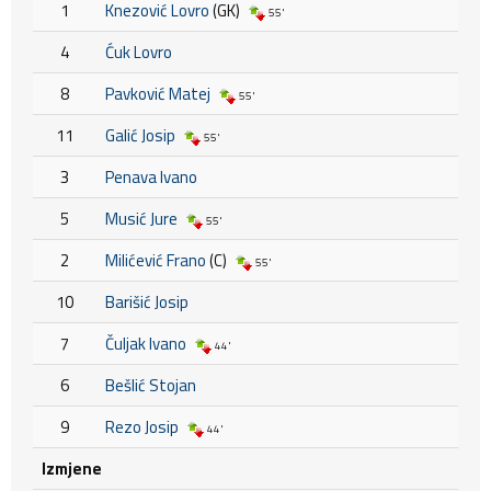
1
Knezović Lovro
(GK)
55'
4
Ćuk Lovro
8
Pavković Matej
55'
11
Galić Josip
55'
3
Penava Ivano
5
Musić Jure
55'
2
Milićević Frano
(C)
55'
10
Barišić Josip
7
Čuljak Ivano
44'
6
Bešlić Stojan
9
Rezo Josip
44'
Izmjene