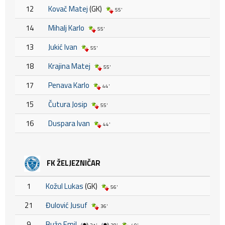
12
Kovač Matej
(GK)
55'
14
Mihalj Karlo
55'
13
Jukić Ivan
55'
18
Krajina Matej
55'
17
Penava Karlo
44'
15
Čutura Josip
55'
16
Duspara Ivan
44'
FK ŽELJEZNIČAR
1
Kožul Lukas
(GK)
56'
21
Đulović Jusuf
36'
9
Bužo Emil