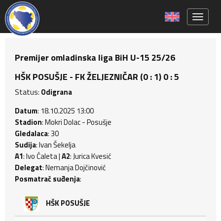
Toggle 
Premijer omladinska liga BiH U-15 25/26
HŠK POSUŠJE - FK ŽELJEZNIČAR (0 : 1) 0 : 5
Status:
Odigrana
Datum
: 18.10.2025 13:00
Stadion
: Mokri Dolac - Posušje
Gledalaca
: 30
Sudija
: Ivan Šekelja
A1
: Ivo Ćaleta |
A2
: Jurica Kvesić
Delegat
: Nemanja Dojčinović
Posmatrač suđenja
:
HŠK POSUŠJE