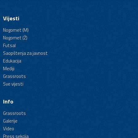
Vijesti
Nogomet (M)
Nogomet (Ž)
Futsal
Saopštenja za javnost
Edukacija
Mediji
Grassroots
Sve vijesti
Info
Grassroots
Galerije
Video
Press sekcija