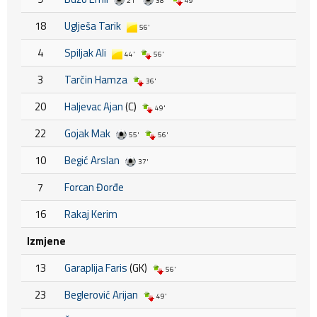
21'
38'
49'
18
Uglješa Tarik
56'
4
Spiljak Ali
44'
56'
3
Tarčin Hamza
36'
20
Haljevac Ajan
(C)
49'
22
Gojak Mak
55'
56'
10
Begić Arslan
37'
7
Forcan Đorđe
16
Rakaj Kerim
Izmjene
13
Garaplija Faris
(GK)
56'
23
Beglerović Arijan
49'