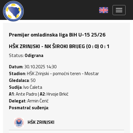
Toggle 
Premijer omladinska liga BiH U-15 25/26
HŠK ZRINJSKI - NK ŠIROKI BRIJEG (0 : 0) 0 : 1
Status:
Odigrana
Datum
: 30.10.2025 14:30
Stadion
: HŠK Zrinjski - pomoćni teren - Mostar
Gledalaca
: 50
Sudija
: Ivo Ćaleta
A1
: Ante Padro |
A2
: Hrvoje Brkić
Delegat
: Armin Ćerić
Posmatrač suđenja
:
HŠK ZRINJSKI