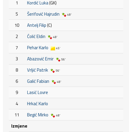
1
Kordić Luka
(GK)
5
Šerifović Hajrudin
48'
10
Antelj Filip
(C)
2
Ćolić Eldin
48'
7
Pehar Karlo
45'
3
Abazović Emir
56'
8
Vrljić Patrik
56'
6
Galić Fabian
48'
9
Lasić Lovre
4
Hrkać Karlo
11
Begić Mirko
48'
Izmjene