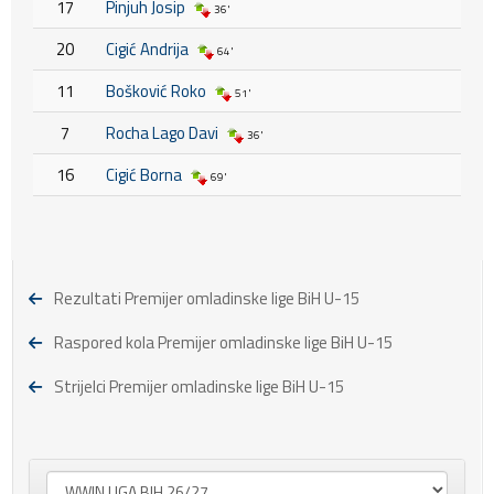
17
Pinjuh Josip
36'
20
Cigić Andrija
64'
11
Bošković Roko
51'
7
Rocha Lago Davi
36'
16
Cigić Borna
69'
Rezultati Premijer omladinske lige BiH U-15
Raspored kola Premijer omladinske lige BiH U-15
Strijelci Premijer omladinske lige BiH U-15