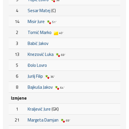
36'
4
Sesar Matej
(C)
14
Misir Jure
51'
2
Tomić Marko
40'
3
Babić Jakov
13
Knezović Luka
69'
5
Đolo Lovro
6
Jurilj Filip
36'
8
Bajkuša Jakov
64'
Izmjene
1
Kraljević Jure
(GK)
21
Margeta Damjan
69'