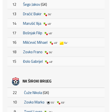
12
Šego Jakov
(GK)
13
Dračić Bakir
56'
14
Marušić Ilija
48'
17
Bošnjak Filip
48'
16
Milićević Mihael
48'
54'
18
Zovko Frano
56'
15
Đolo Gabrijel
48'
NK ŠIROKI BRIJEG
22
Ćuže Nikola
(GK)
10
Zovko Marko
55'
69'
9
Topić Lovro