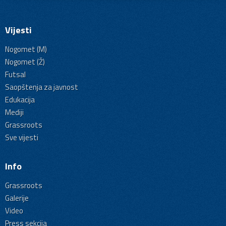
Vijesti
Nogomet (M)
Nogomet (Ž)
Futsal
Saopštenja za javnost
Edukacija
Mediji
Grassroots
Sve vijesti
Info
Grassroots
Galerije
Video
Press sekcija