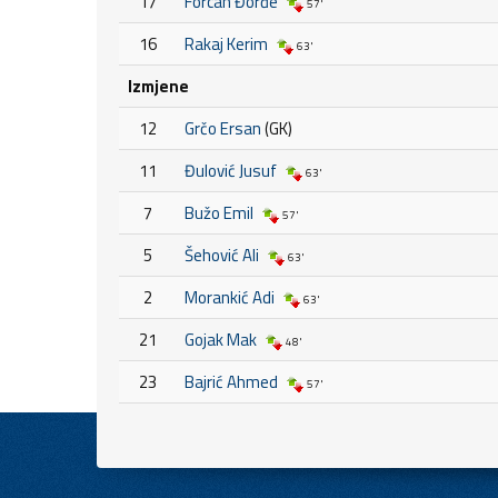
17
Forcan Đorđe
57'
16
Rakaj Kerim
63'
Izmjene
12
Grčo Ersan
(GK)
11
Đulović Jusuf
63'
7
Bužo Emil
57'
5
Šehović Ali
63'
2
Morankić Adi
63'
21
Gojak Mak
48'
23
Bajrić Ahmed
57'