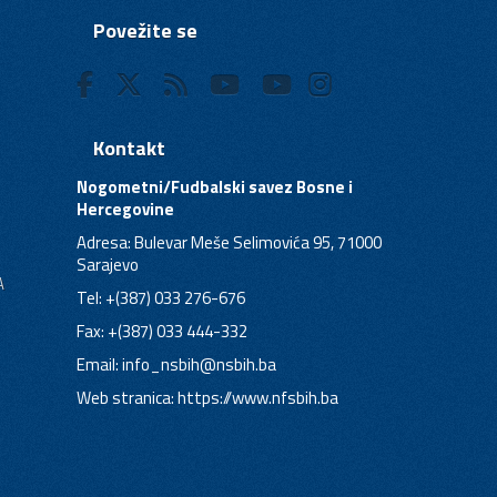
Povežite se
Kontakt
Nogometni/Fudbalski savez Bosne i
Hercegovine
Adresa: Bulevar Meše Selimovića 95, 71000
Sarajevo
A
Tel: +(387) 033 276-676
Fax: +(387) 033 444-332
Email:
info_nsbih@nsbih.ba
Web stranica: https://www.nfsbih.ba