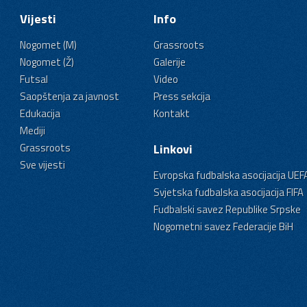
Vijesti
Info
Nogomet (M)
Grassroots
Nogomet (Ž)
Galerije
Futsal
Video
Saopštenja za javnost
Press sekcija
Edukacija
Kontakt
Mediji
Grassroots
Linkovi
Sve vijesti
Evropska fudbalska asocijacija UEF
Svjetska fudbalska asocijacija FIFA
Fudbalski savez Republike Srpske
Nogometni savez Federacije BiH