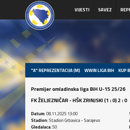
VIJESTI
SAVEZ
REP
"A" REPREZENTACIJA (M)
WWIN LIGA BIH
KUP B
Premijer omladinska liga BiH U-15 25/26
FK ŽELJEZNIČAR - HŠK ZRINJSKI (1 : 0) 2 : 0
Datum
: 08.11.2025 13:00
Stadion
: Stadion Grbavica - Sarajevo
Gledalaca
: 50