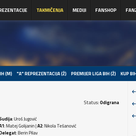
REZENTACIJE
TAKMIČENJA
MEDIJI
FANSHOP
FAN
IH (M)
"A" REPREZENTACIJA (Ž)
PREMIJER LIGA BIH (Ž)
KUP BIH
Status:
Odigrana
Sudija
: Uroš Jugović
A1
: Matej Golijanin |
A2
: Nikola Tešanović
Delegat
: Berin Pilav