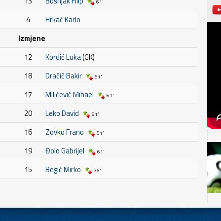
13
Bošnjak Filip
61'
4
Hrkać Karlo
Izmjene
12
Kordić Luka
(GK)
18
Dračić Bakir
61'
17
Milićević Mihael
61'
20
Leko David
61'
16
Zovko Frano
51'
19
Đolo Gabrijel
61'
15
Begić Mirko
36'