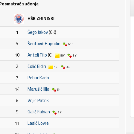
Posmatrač suđenja
:
HŠK ZRINJSKI
1
Šego Jakov
(GK)
5
Šerifović Hajrudin
61'
10
Antelj Filip
(C)
59'
61'
2
Ćolić Eldin
12'
36'
7
Pehar Karlo
14
Marušić Ilija
51'
8
Vrljić Patrik
9
Galić Fabian
61'
11
Lasić Lovre