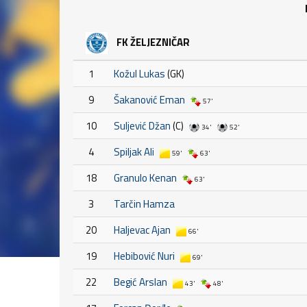
FK ŽELJEZNIČAR
1
Kožul Lukas
(GK)
9
Šakanović Eman
57'
10
Suljević Džan
(C)
34'
52'
4
Spiljak Ali
59'
63'
18
Granulo Kenan
63'
3
Tarčin Hamza
20
Haljevac Ajan
66'
19
Hebibović Nuri
69'
22
Begić Arslan
43'
48'