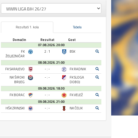
Rezultati 1. kola
Tabela
Domaćin
Rezultat
Gost
07.08.2026. 20:00
FK
2 : 1
BSK
ŽELJEZNIČAR
08.08.2026. 21:00
FK SARAJEVO
- : -
FK RADNIK
NK ŠIROKI
- : -
FK SLOGA
BRIJEG
DOBOJ
09.08.2026. 18:30
FK BORAC
- : -
FK VELEŽ
09.08.2026. 21:00
HŠK ZRINJSKI
- : -
NK ČELIK