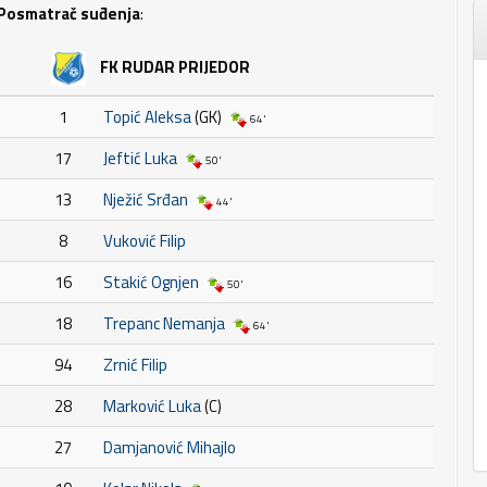
Posmatrač suđenja
:
FK RUDAR PRIJEDOR
1
Topić Aleksa
(GK)
64'
17
Jeftić Luka
50'
13
Nježić Srđan
44'
8
Vuković Filip
16
Stakić Ognjen
50'
18
Trepanc Nemanja
64'
94
Zrnić Filip
28
Marković Luka
(C)
27
Damjanović Mihajlo