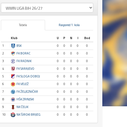
Tabela
Raspored 1. kola
Klub
U
P
N
I
Bod
1
BSK
0
0
0
0
0
2
FK BORAC
0
0
0
0
0
3
FK RADNIK
0
0
0
0
0
4
FK SARAJEVO
0
0
0
0
0
5
FK SLOGA DOBOJ
0
0
0
0
0
6
FK VELEŽ
0
0
0
0
0
7
FK ŽELJEZNIČAR
0
0
0
0
0
8
HŠK ZRINJSKI
0
0
0
0
0
9
NK ČELIK
0
0
0
0
0
10
NK ŠIROKI BRIJEG
0
0
0
0
0