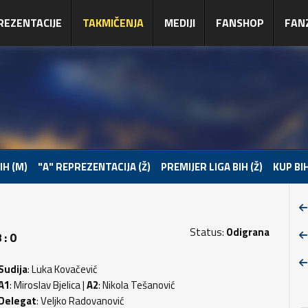
REZENTACIJE
TAKMIČENJA
MEDIJI
FANSHOP
FAN
IH (M)
"A" REPREZENTACIJA (Ž)
PREMIJER LIGA BIH (Ž)
KUP BIH
Status:
Odigrana
: 0
Sudija
: Luka Kovačević
A1
: Miroslav Bjelica |
A2
: Nikola Tešanović
Delegat
: Veljko Radovanović