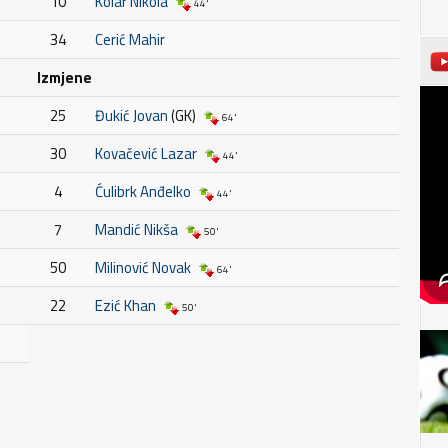
10
Kolar Nikola
44'
34
Cerić Mahir
Izmjene
25
Đukić Jovan
(GK)
64'
30
Kovačević Lazar
44'
4
Ćulibrk Anđelko
44'
7
Mandić Nikša
50'
50
Milinović Novak
64'
22
Ezić Khan
50'