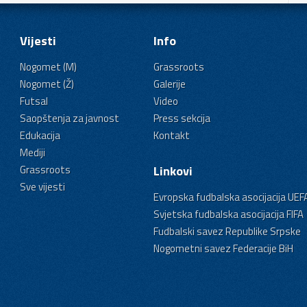
Vijesti
Info
Nogomet (M)
Grassroots
Nogomet (Ž)
Galerije
Futsal
Video
Saopštenja za javnost
Press sekcija
Edukacija
Kontakt
Mediji
Grassroots
Linkovi
Sve vijesti
Evropska fudbalska asocijacija UEF
Svjetska fudbalska asocijacija FIFA
Fudbalski savez Republike Srpske
Nogometni savez Federacije BiH