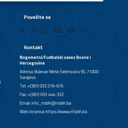
Povežite se
Kontakt
Nogometni/Fudbalski savez Bosne i
Hercegovine
Adresa: Bulevar Meše Selimovića 95, 71000
Sarajevo
A
Tel: +(387) 033 276-676
Fax: +(387) 033 444-332
Email:
info_nsbih@nsbih.ba
Web stranica: https://www.nfsbih.ba