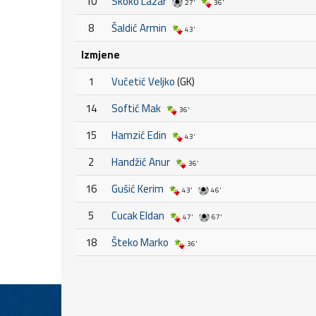
10
Skoko Lazar
27'
36'
8
Šaldić Armin
43'
Izmjene
1
Vučetić Veljko
(GK)
14
Softić Mak
36'
15
Hamzić Edin
43'
2
Handžić Anur
36'
16
Gušić Kerim
43'
46'
5
Cucak Eldan
47'
67'
18
Šteko Marko
36'