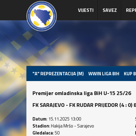
VIJESTI
SAVEZ
REP
"A" REPREZENTACIJA (M)
WWIN LIGA BIH
KUP B
Premijer omladinska liga BiH U-15 25/26
FK SARAJEVO - FK RUDAR PRIJEDOR (4 : 0) 8 
Datum
: 15.11.2025 13:00
Stadion
: Hakija Mršo - Sarajevo
Gledalaca
: 50