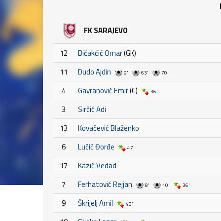
FK SARAJEVO
12
Bičakćić Omar
(GK)
11
Dudo Ajdin
9'
63'
70'
4
Gavranović Emir
(C)
36'
3
Sirčić Adi
13
Kovačević Blaženko
6
Lučić Đorđe
47'
17
Kazić Vedad
7
Ferhatović Rejjan
8'
10'
36'
9
Škrijelj Amil
43'