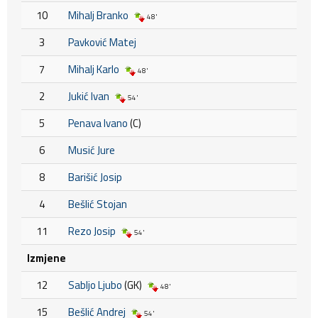
10
Mihalj Branko
48'
3
Pavković Matej
7
Mihalj Karlo
48'
2
Jukić Ivan
54'
5
Penava Ivano
(C)
6
Musić Jure
8
Barišić Josip
4
Bešlić Stojan
11
Rezo Josip
54'
Izmjene
12
Sabljo Ljubo
(GK)
48'
15
Bešlić Andrej
54'