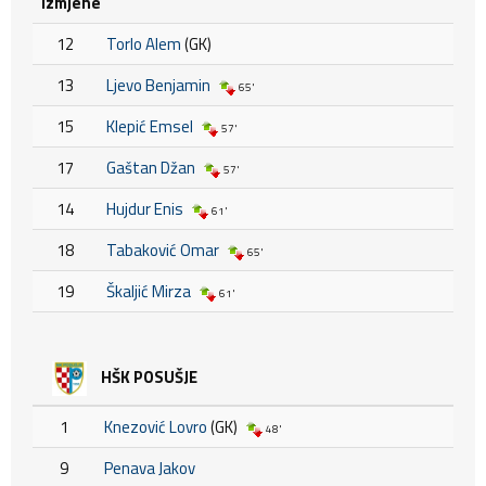
Izmjene
12
Torlo Alem
(GK)
13
Ljevo Benjamin
65'
15
Klepić Emsel
57'
17
Gaštan Džan
57'
14
Hujdur Enis
61'
18
Tabaković Omar
65'
19
Škaljić Mirza
61'
HŠK POSUŠJE
1
Knezović Lovro
(GK)
48'
9
Penava Jakov