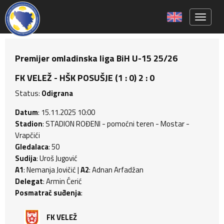
Toggle 
Premijer omladinska liga BiH U-15 25/26
FK VELEŽ - HŠK POSUŠJE (1 : 0) 2 : 0
Status:
Odigrana
Datum
: 15.11.2025 10:00
Stadion
: STADION ROĐENI - pomoćni teren - Mostar -
Vrapčići
Gledalaca
: 50
Sudija
: Uroš Jugović
A1
: Nemanja Jovičić |
A2
: Adnan Arfadžan
Delegat
: Armin Ćerić
Posmatrač suđenja
:
FK VELEŽ