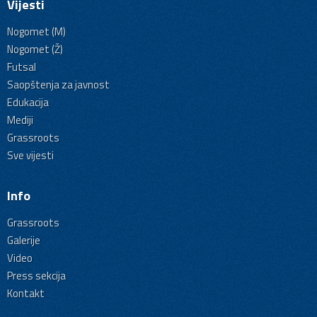
Vijesti
Nogomet (M)
Nogomet (Ž)
Futsal
Saopštenja za javnost
Edukacija
Mediji
Grassroots
Sve vijesti
Info
Grassroots
Galerije
Video
Press sekcija
Kontakt