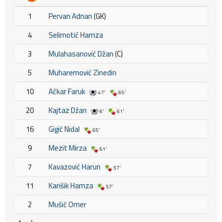
1
Pervan Adnan
(GK)
4
Selimotić Hamza
3
Mulahasanović Džan
(C)
5
Muharemović Zinedin
10
Ačkar Faruk
47'
65'
20
Kajtaz Džan
6'
61'
16
Gigić Nidal
65'
9
Mezit Mirza
61'
7
Kavazović Harun
57'
11
Karišik Hamza
57'
2
Mušić Omer