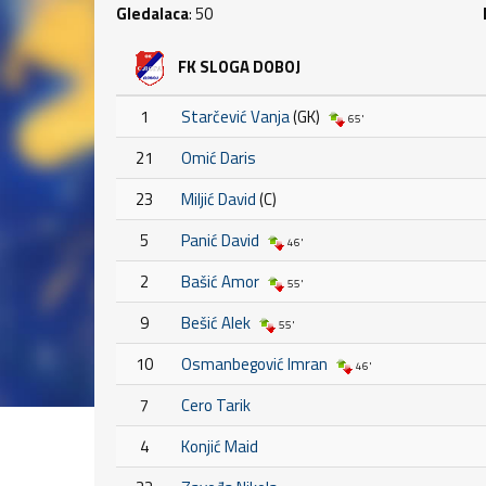
Gledalaca
: 50
FK SLOGA DOBOJ
1
Starčević Vanja
(GK)
65'
21
Omić Daris
23
Miljić David
(C)
5
Panić David
46'
2
Bašić Amor
55'
9
Bešić Alek
55'
10
Osmanbegović Imran
46'
7
Cero Tarik
4
Konjić Maid