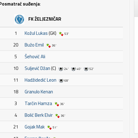
Posmatrač suđenja
:
FK ŽELJEZNIČAR
1
Kožul Lukas
(GK)
53'
20
Bužo Emil
36'
5
Šehović Ali
10
Suljević Džan
(C)
24'
40'
52'
11
Hadžidedić Leon
68'
18
Granulo Kenan
3
Tarčin Hamza
36'
4
Bolić Berk Elvir
36'
21
Gojak Mak
51'