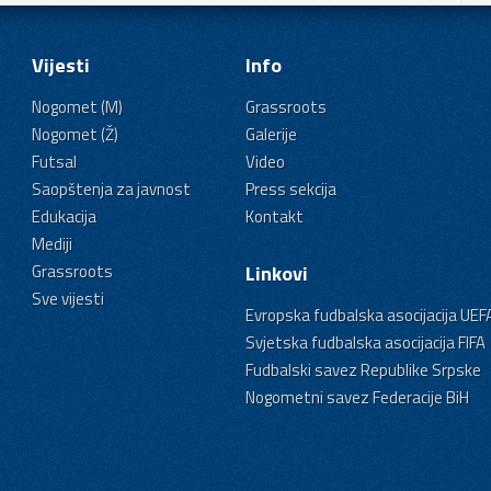
Vijesti
Info
Nogomet (M)
Grassroots
Nogomet (Ž)
Galerije
Futsal
Video
Saopštenja za javnost
Press sekcija
Edukacija
Kontakt
Mediji
Grassroots
Linkovi
Sve vijesti
Evropska fudbalska asocijacija UEF
Svjetska fudbalska asocijacija FIFA
Fudbalski savez Republike Srpske
Nogometni savez Federacije BiH