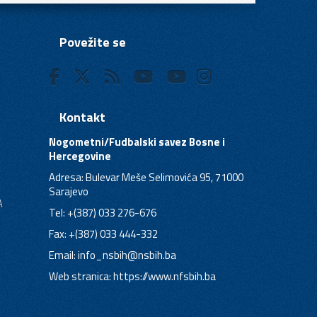
Povežite se
Kontakt
Nogometni/Fudbalski savez Bosne i
Hercegovine
Adresa: Bulevar Meše Selimovića 95, 71000
Sarajevo
A
Tel: +(387) 033 276-676
Fax: +(387) 033 444-332
Email:
info_nsbih@nsbih.ba
Web stranica: https://www.nfsbih.ba