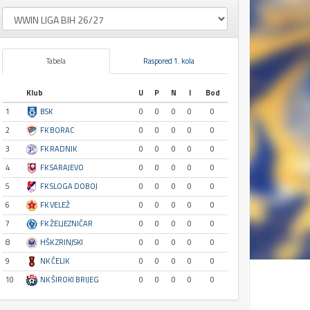
Tabela
Raspored 1. kola
Klub
U
P
N
I
Bod
1
BSK
0
0
0
0
0
2
FK BORAC
0
0
0
0
0
3
FK RADNIK
0
0
0
0
0
4
FK SARAJEVO
0
0
0
0
0
5
FK SLOGA DOBOJ
0
0
0
0
0
6
FK VELEŽ
0
0
0
0
0
7
FK ŽELJEZNIČAR
0
0
0
0
0
8
HŠK ZRINJSKI
0
0
0
0
0
9
NK ČELIK
0
0
0
0
0
10
NK ŠIROKI BRIJEG
0
0
0
0
0