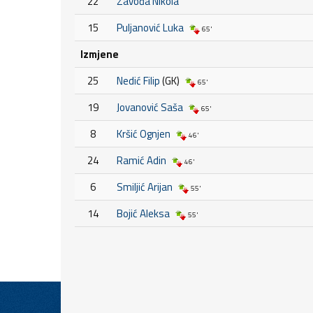
22
Zavođa Nikola
15
Puljanović Luka
65'
Izmjene
25
Nedić Filip
(GK)
65'
19
Jovanović Saša
65'
8
Kršić Ognjen
46'
24
Ramić Adin
46'
6
Smiljić Arijan
55'
14
Bojić Aleksa
55'