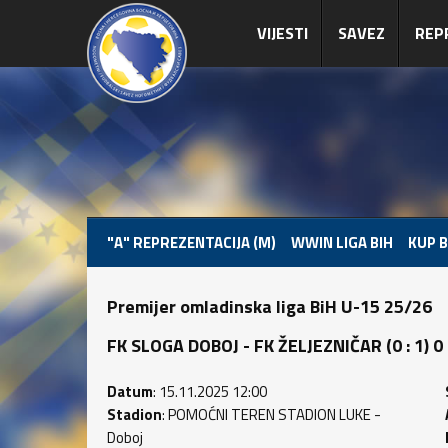
VIJESTI
SAVEZ
REP
"A" REPREZENTACIJA (M)
WWIN LIGA BIH
KUP B
Premijer omladinska liga BiH U-15 25/26
FK SLOGA DOBOJ - FK ŽELJEZNIČAR (0 : 1) 0 
Datum
: 15.11.2025 12:00
Stadion
: POMOĆNI TEREN STADION LUKE -
Doboj