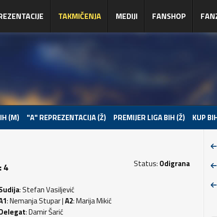
REZENTACIJE
TAKMIČENJA
MEDIJI
FANSHOP
FAN
IH (M)
"A" REPREZENTACIJA (Ž)
PREMIJER LIGA BIH (Ž)
KUP BIH
Status:
Odigrana
: 4
Sudija
: Stefan Vasiljević
A1
: Nemanja Stupar |
A2
: Marija Mikić
Delegat
: Damir Šarić