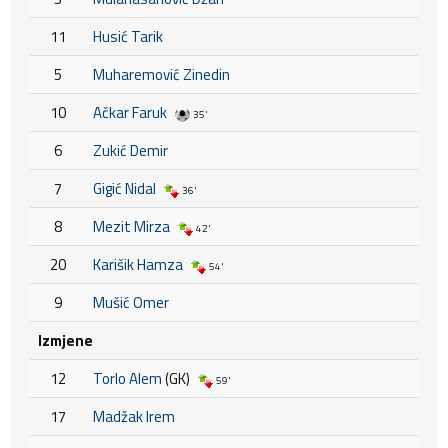
11
Husić Tarik
5
Muharemović Zinedin
10
Ačkar Faruk
35'
6
Zukić Demir
7
Gigić Nidal
36'
8
Mezit Mirza
42'
20
Karišik Hamza
54'
9
Mušić Omer
Izmjene
12
Torlo Alem
(GK)
59'
17
Madžak Irem