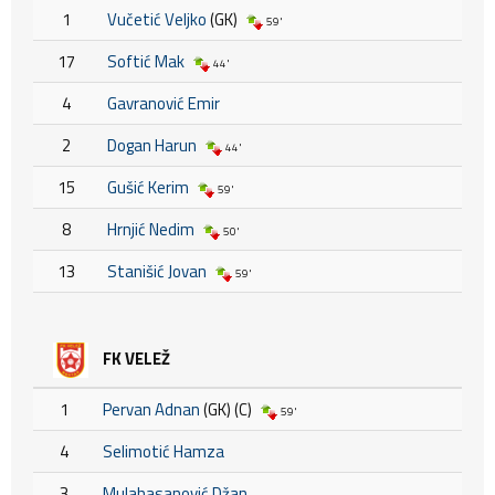
1
Vučetić Veljko
(GK)
59'
17
Softić Mak
44'
4
Gavranović Emir
2
Dogan Harun
44'
15
Gušić Kerim
59'
8
Hrnjić Nedim
50'
13
Stanišić Jovan
59'
FK VELEŽ
1
Pervan Adnan
(GK) (C)
59'
4
Selimotić Hamza
3
Mulahasanović Džan