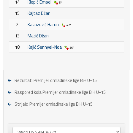
14
Klepić Emsel
54'
15
Kajtaz Džan
2
Kavazović Harun
42'
13
Macić Džan
18
Kajić Sennyel-Noa
36'
Rezultati Premijer omladinske lige BiH U-15
Raspored kola Premijer omladinske lige BiH U-15
Strijelci Premijer omladinske lige BiH U-15