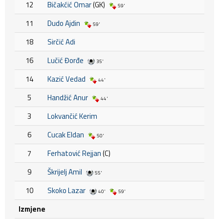
12
Bičakćić Omar
(GK)
59'
11
Dudo Ajdin
59'
18
Sirčić Adi
16
Lučić Đorđe
35'
14
Kazić Vedad
44'
5
Handžić Anur
44'
3
Lokvančić Kerim
6
Cucak Eldan
50'
7
Ferhatović Rejjan
(C)
9
Škrijelj Amil
55'
10
Skoko Lazar
40'
59'
Izmjene