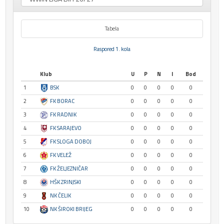
Tabela
Raspored 1. kola
Klub
U
P
N
I
Bod
1
BSK
0
0
0
0
0
2
FK BORAC
0
0
0
0
0
3
FK RADNIK
0
0
0
0
0
4
FK SARAJEVO
0
0
0
0
0
5
FK SLOGA DOBOJ
0
0
0
0
0
6
FK VELEŽ
0
0
0
0
0
7
FK ŽELJEZNIČAR
0
0
0
0
0
8
HŠK ZRINJSKI
0
0
0
0
0
9
NK ČELIK
0
0
0
0
0
10
NK ŠIROKI BRIJEG
0
0
0
0
0