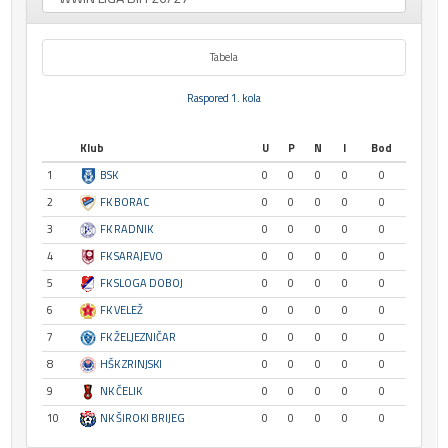
Tabela
Raspored 1. kola
Klub
U
P
N
I
Bod
1
BSK
0
0
0
0
0
2
FK BORAC
0
0
0
0
0
3
FK RADNIK
0
0
0
0
0
4
FK SARAJEVO
0
0
0
0
0
5
FK SLOGA DOBOJ
0
0
0
0
0
6
FK VELEŽ
0
0
0
0
0
7
FK ŽELJEZNIČAR
0
0
0
0
0
8
HŠK ZRINJSKI
0
0
0
0
0
9
NK ČELIK
0
0
0
0
0
10
NK ŠIROKI BRIJEG
0
0
0
0
0