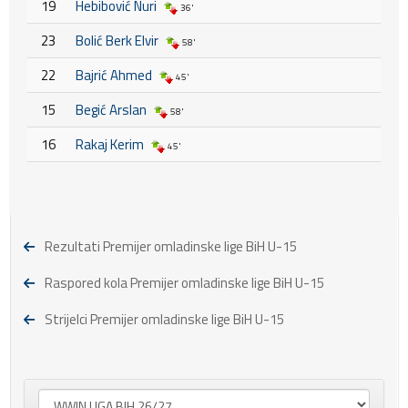
19
Hebibović Nuri
36'
23
Bolić Berk Elvir
58'
22
Bajrić Ahmed
45'
15
Begić Arslan
58'
16
Rakaj Kerim
45'
Rezultati Premijer omladinske lige BiH U-15
Raspored kola Premijer omladinske lige BiH U-15
Strijelci Premijer omladinske lige BiH U-15