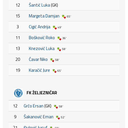
12
Šantić Luka
(GK)
15
Margeta Damjan
65'
3
Cigić Andrija
49'
11
Bošković Roko
36'
13
Knezović Luka
58'
20
Ćavar Niko
58'
19
Karačić Jure
65'
FK ŽELJEZNIČAR
12
Grčo Ersan
(GK)
58'
9
Šakanović Eman
52'
21
Đulović Jusuf