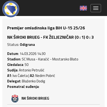
Toggle 
Premijer omladinska liga BiH U-15 25/26
NK ŠIROKI BRIJEG - FK ŽELJEZNIČAR (0 : 1) 0 : 3
Status:
Odigrana
Datum
: 14.03.2026 14:30
Stadion
: SC Musa - Karačić - Mostarsko Blato
Gledalaca
: 50
Sudija
: Antonio Petrušić
A1
: Ivo Ćaleta |
A2
: Nedim Pobrić
Delegat
: Blaženko Dodig
Posmatrač suđenja
:
NK ŠIROKI BRIJEG