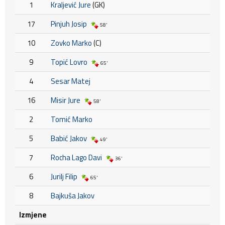
1
Kraljević Jure
(GK)
17
Pinjuh Josip
58'
10
Zovko Marko
(C)
9
Topić Lovro
65'
4
Sesar Matej
16
Misir Jure
58'
2
Tomić Marko
5
Babić Jakov
49'
7
Rocha Lago Davi
36'
6
Jurilj Filip
65'
8
Bajkuša Jakov
Izmjene