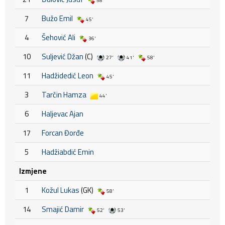
58'
7
Bužo Emil
45'
4
Šehović Ali
36'
10
Suljević Džan
(C)
27'
41'
58'
11
Hadžidedić Leon
45'
3
Tarčin Hamza
44'
6
Haljevac Ajan
17
Forcan Đorđe
5
Hadžiabdić Emin
Izmjene
1
Kožul Lukas
(GK)
58'
14
Smajić Damir
52'
53'