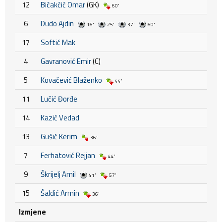
12
Bičakćić Omar
(GK)
60'
6
Dudo Ajdin
16'
25'
37'
60'
17
Softić Mak
4
Gavranović Emir
(C)
5
Kovačević Blaženko
44'
11
Lučić Đorđe
14
Kazić Vedad
13
Gušić Kerim
36'
7
Ferhatović Rejjan
44'
9
Škrijelj Amil
41'
57'
15
Šaldić Armin
36'
Izmjene