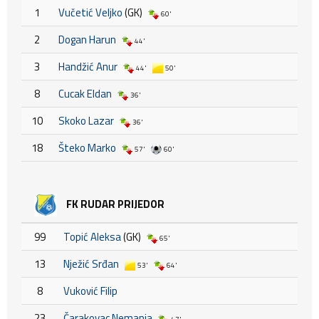
1
Vučetić Veljko
(GK)
60'
2
Dogan Harun
44'
3
Handžić Anur
44'
50'
8
Cucak Eldan
36'
10
Skoko Lazar
36'
18
Šteko Marko
57'
60'
FK RUDAR PRIJEDOR
99
Topić Aleksa
(GK)
65'
13
Nježić Srđan
53'
64'
8
Vuković Filip
23
Čarakovac Nemanja