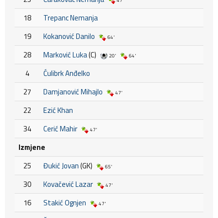
47'
18
Trepanc Nemanja
19
Kokanović Danilo
64'
28
Marković Luka
(C)
20'
64'
4
Ćulibrk Anđelko
27
Damjanović Mihajlo
47'
22
Ezić Khan
34
Cerić Mahir
47'
Izmjene
25
Đukić Jovan
(GK)
65'
30
Kovačević Lazar
47'
16
Stakić Ognjen
47'