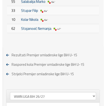
55
Šalabalija Marko
64'
33
Stupar Filip
64'
10
Kolar Nikola
64'
62
Stojanović Nemanja
47'
Rezultati Premijer omladinske lige BiH U-15
Raspored kola Premijer omladinske lige BiH U-15
Strijelci Premijer omladinske lige BiH U-15