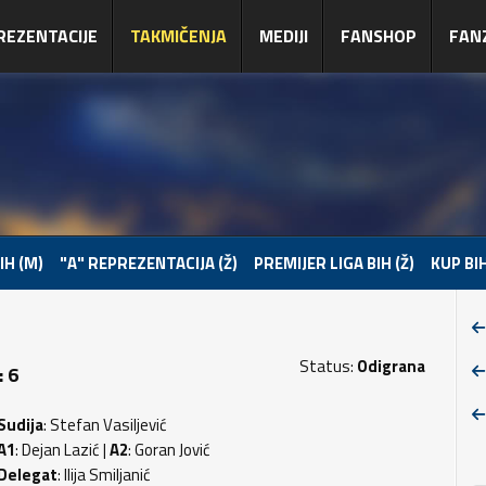
REZENTACIJE
TAKMIČENJA
MEDIJI
FANSHOP
FAN
IH (M)
"A" REPREZENTACIJA (Ž)
PREMIJER LIGA BIH (Ž)
KUP BIH
Status:
Odigrana
: 6
Sudija
: Stefan Vasiljević
A1
: Dejan Lazić |
A2
: Goran Jović
Delegat
: Ilija Smiljanić