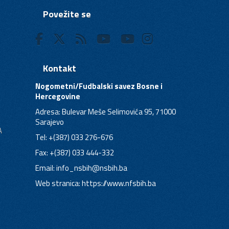
Povežite se
Kontakt
Nogometni/Fudbalski savez Bosne i
Hercegovine
Adresa: Bulevar Meše Selimovića 95, 71000
Sarajevo
A
Tel: +(387) 033 276-676
Fax: +(387) 033 444-332
Email:
info_nsbih@nsbih.ba
Web stranica: https://www.nfsbih.ba