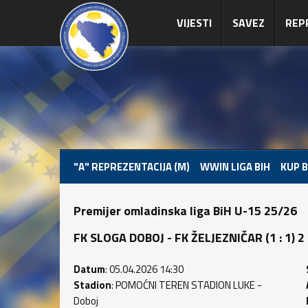
VIJESTI
SAVEZ
REP
"A" REPREZENTACIJA (M)
WWIN LIGA BIH
KUP B
Premijer omladinska liga BiH U-15 25/26
FK SLOGA DOBOJ - FK ŽELJEZNIČAR (1 : 1) 2 
Datum
: 05.04.2026 14:30
Stadion
: POMOĆNI TEREN STADION LUKE -
Doboj