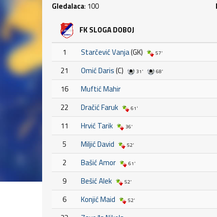
Gledalaca
: 100
FK SLOGA DOBOJ
1
Starčević Vanja
(GK)
57'
21
Omić Daris
(C)
31'
68'
16
Muftić Mahir
22
Dračić Faruk
61'
11
Hrvić Tarik
36'
5
Miljić David
52'
2
Bašić Amor
61'
9
Bešić Alek
52'
6
Konjić Maid
52'