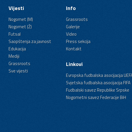
Vijesti
Info
Nogomet (M)
Grassroots
Nogomet (Ž)
Galerije
Futsal
Video
Saopštenja za javnost
Press sekcija
Edukacija
Kontakt
Mediji
Grassroots
Linkovi
Sve vijesti
Evropska fudbalska asocijacija UEF
Svjetska fudbalska asocijacija FIFA
Fudbalski savez Republike Srpske
Nogometni savez Federacije BiH