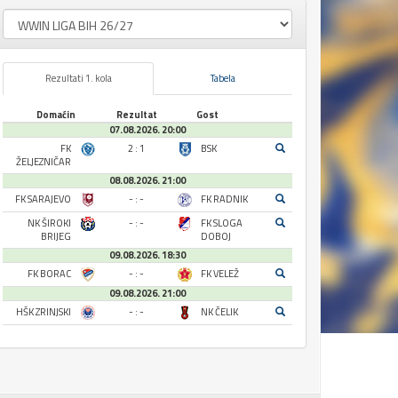
Rezultati 1. kola
Tabela
Domaćin
Rezultat
Gost
07.08.2026. 20:00
FK
2 : 1
BSK
ŽELJEZNIČAR
08.08.2026. 21:00
FK SARAJEVO
- : -
FK RADNIK
NK ŠIROKI
- : -
FK SLOGA
BRIJEG
DOBOJ
09.08.2026. 18:30
FK BORAC
- : -
FK VELEŽ
09.08.2026. 21:00
HŠK ZRINJSKI
- : -
NK ČELIK