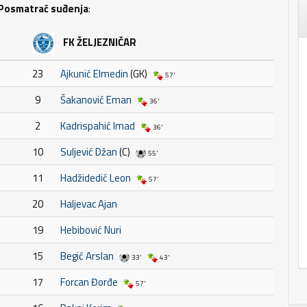
Posmatrač suđenja
:
FK ŽELJEZNIČAR
23
Ajkunić Elmedin
(GK)
57'
9
Šakanović Eman
36'
2
Kadrispahić Imad
36'
10
Suljević Džan
(C)
55'
11
Hadžidedić Leon
57'
20
Haljevac Ajan
19
Hebibović Nuri
15
Begić Arslan
33'
43'
17
Forcan Đorđe
57'