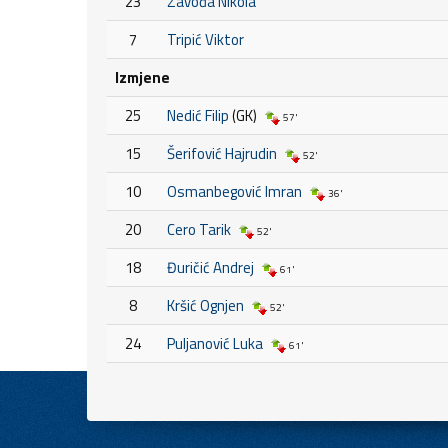
23
Zavođa Nikola
7
Tripić Viktor
Izmjene
25
Nedić Filip
(GK)
57'
15
Šerifović Hajrudin
52'
10
Osmanbegović Imran
36'
20
Cero Tarik
52'
18
Đuričić Andrej
61'
8
Kršić Ognjen
52'
24
Puljanović Luka
61'