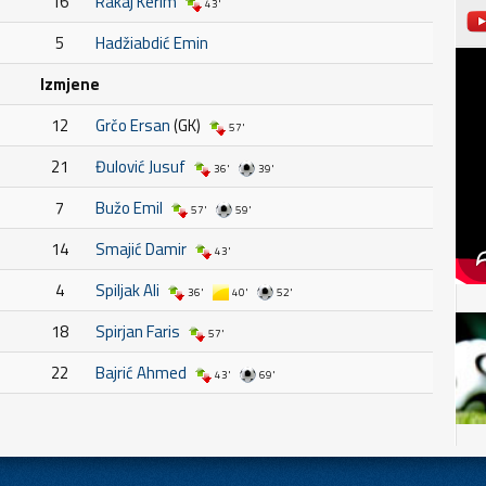
16
Rakaj Kerim
43'
5
Hadžiabdić Emin
Izmjene
12
Grčo Ersan
(GK)
57'
21
Đulović Jusuf
36'
39'
7
Bužo Emil
57'
59'
14
Smajić Damir
43'
4
Spiljak Ali
36'
40'
52'
18
Spirjan Faris
57'
22
Bajrić Ahmed
43'
69'