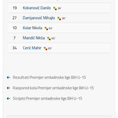
19
Kokanović Danilo
36'
27
Damjanović Mihajlo
30'
10
Kolar Nikola
65'
7
Mandić Nikša
65'
34
Cerić Mahir
65'
Rezultati Premijer omladinske lige BiH U-15
Raspored kola Premijer omladinske lige BiH U-15
Strijelci Premijer omladinske lige BiH U-15