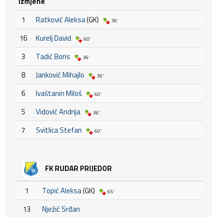
Izmjene
1
Ratković Aleksa
(GK)
36'
16
Kurelj David
60'
3
Tadić Boris
36'
8
Janković Mihajlo
36'
6
Ivaštanin Miloš
60'
5
Vidović Andrija
36'
7
Svitlica Stefan
60'
FK RUDAR PRIJEDOR
1
Topić Aleksa
(GK)
65'
13
Nježić Srđan