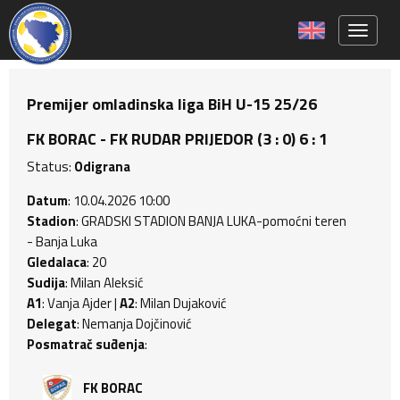
Toggle 
Premijer omladinska liga BiH U-15 25/26
FK BORAC - FK RUDAR PRIJEDOR (3 : 0) 6 : 1
Status:
Odigrana
Datum
: 10.04.2026 10:00
Stadion
: GRADSKI STADION BANJA LUKA-pomoćni teren
- Banja Luka
Gledalaca
: 20
Sudija
: Milan Aleksić
A1
: Vanja Ajder |
A2
: Milan Dujaković
Delegat
: Nemanja Dojčinović
Posmatrač suđenja
:
FK BORAC