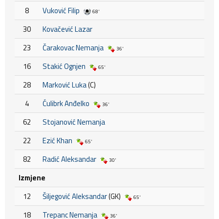
8
Vuković Filip
68'
30
Kovačević Lazar
23
Čarakovac Nemanja
36'
16
Stakić Ognjen
65'
28
Marković Luka
(C)
4
Ćulibrk Anđelko
36'
62
Stojanović Nemanja
22
Ezić Khan
65'
82
Radić Aleksandar
30'
Izmjene
12
Šiljegović Aleksandar
(GK)
65'
18
Trepanc Nemanja
36'