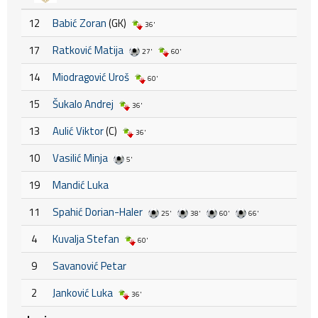
12
Babić Zoran
(GK)
36'
17
Ratković Matija
27'
60'
14
Miodragović Uroš
60'
15
Šukalo Andrej
36'
13
Aulić Viktor
(C)
36'
10
Vasilić Minja
5'
19
Mandić Luka
11
Spahić Dorian-Haler
25'
38'
60'
66'
4
Kuvalja Stefan
60'
9
Savanović Petar
2
Janković Luka
36'