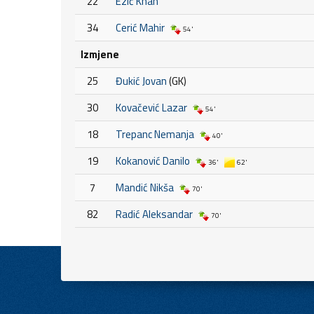
22
Ezić Khan
34
Cerić Mahir
54'
Izmjene
25
Đukić Jovan
(GK)
30
Kovačević Lazar
54'
18
Trepanc Nemanja
40'
19
Kokanović Danilo
36'
62'
7
Mandić Nikša
70'
82
Radić Aleksandar
70'