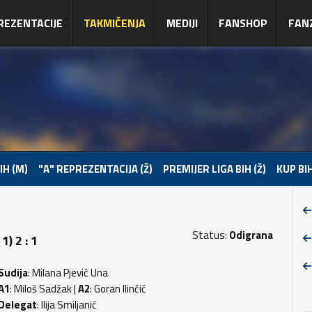
REZENTACIJE
TAKMIČENJA
MEDIJI
FANSHOP
FAN
IH (M)
"A" REPREZENTACIJA (Ž)
PREMIJER LIGA BIH (Ž)
KUP BIH
Status:
Odigrana
) 2 : 1
Sudija
: Milana Pjević Una
A1
: Miloš Sadžak |
A2
: Goran Ilinčić
Delegat
: Ilija Smiljanić