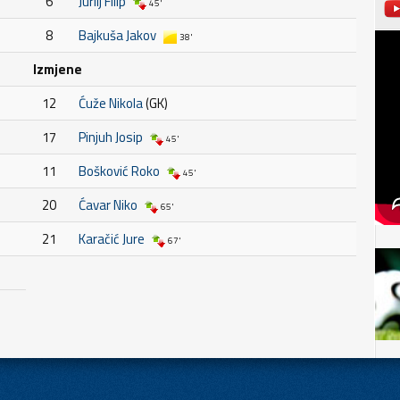
6
Jurilj Filip
45'
8
Bajkuša Jakov
38'
Izmjene
12
Ćuže Nikola
(GK)
17
Pinjuh Josip
45'
11
Bošković Roko
45'
20
Ćavar Niko
65'
21
Karačić Jure
67'