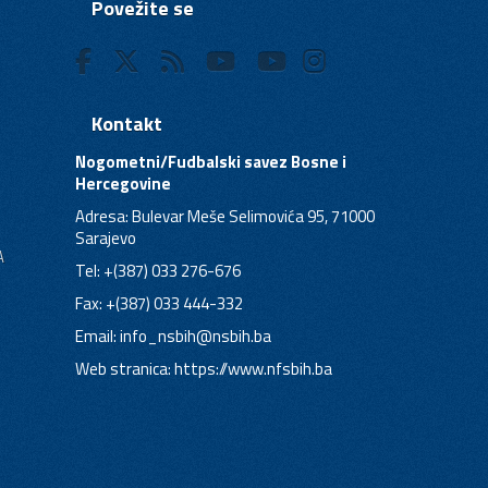
Povežite se
Kontakt
Nogometni/Fudbalski savez Bosne i
Hercegovine
Adresa: Bulevar Meše Selimovića 95, 71000
Sarajevo
A
Tel: +(387) 033 276-676
Fax: +(387) 033 444-332
Email:
info_nsbih@nsbih.ba
Web stranica: https://www.nfsbih.ba