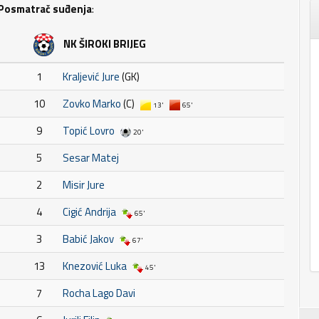
Posmatrač suđenja
:
NK ŠIROKI BRIJEG
1
Kraljević Jure
(GK)
10
Zovko Marko
(C)
13'
65'
9
Topić Lovro
20'
5
Sesar Matej
2
Misir Jure
4
Cigić Andrija
65'
3
Babić Jakov
67'
13
Knezović Luka
45'
7
Rocha Lago Davi