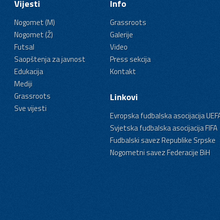
Vijesti
Info
Nogomet (M)
Grassroots
Nogomet (Ž)
Galerije
Futsal
Video
Saopštenja za javnost
Press sekcija
Edukacija
Kontakt
Mediji
Grassroots
Linkovi
Sve vijesti
Evropska fudbalska asocijacija UEF
Svjetska fudbalska asocijacija FIFA
Fudbalski savez Republike Srpske
Nogometni savez Federacije BiH