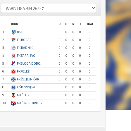
Klub
U
P
N
I
Bod
1
BSK
0
0
0
0
0
2
FK BORAC
0
0
0
0
0
3
FK RADNIK
0
0
0
0
0
4
FK SARAJEVO
0
0
0
0
0
5
FK SLOGA DOBOJ
0
0
0
0
0
6
FK VELEŽ
0
0
0
0
0
7
FK ŽELJEZNIČAR
0
0
0
0
0
8
HŠK ZRINJSKI
0
0
0
0
0
9
NK ČELIK
0
0
0
0
0
10
NK ŠIROKI BRIJEG
0
0
0
0
0