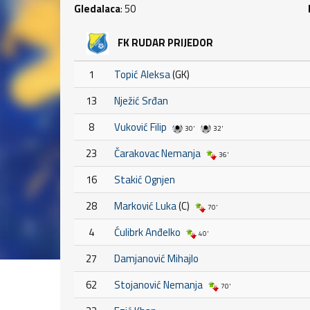
Gledalaca
: 50
FK RUDAR PRIJEDOR
1
Topić Aleksa
(GK)
13
Nježić Srđan
8
Vuković Filip
30'
32'
23
Čarakovac Nemanja
36'
16
Stakić Ognjen
28
Marković Luka
(C)
70'
4
Ćulibrk Anđelko
40'
27
Damjanović Mihajlo
62
Stojanović Nemanja
70'