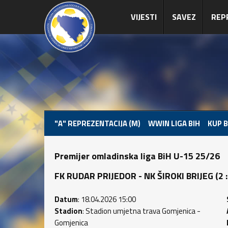
VIJESTI
SAVEZ
REP
"A" REPREZENTACIJA (M)
WWIN LIGA BIH
KUP B
Premijer omladinska liga BiH U-15 25/26
FK RUDAR PRIJEDOR - NK ŠIROKI BRIJEG (2 : 1
Datum
: 18.04.2026 15:00
Stadion
: Stadion umjetna trava Gomjenica -
Gomjenica