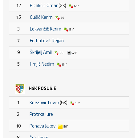
12
Bičakćić Omar
(GK)
61'
15
Gušić Kerim
36'
3
Lokvančić Kerim
51'
7
Ferhatović Rejjan
9
Škrijelj Amil
36'
41'
5
Hrnjić Nedim
51'
HŠK POSUŠJE
1
Knezović Lovro
(GK)
52'
2
Protrka Jure
10
Penava Jakov
59'
8
Ćuk Lovro