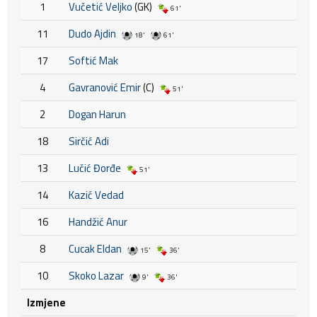
1
Vučetić Veljko
(GK)
61'
11
Dudo Ajdin
18'
61'
17
Softić Mak
4
Gavranović Emir
(C)
51'
2
Dogan Harun
18
Sirčić Adi
13
Lučić Đorđe
51'
14
Kazić Vedad
16
Handžić Anur
8
Cucak Eldan
15'
36'
10
Skoko Lazar
9'
36'
Izmjene