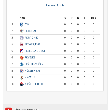
Raspored 1. kola
Klub
U
P
N
I
Bod
1
BSK
0
0
0
0
0
2
FK BORAC
0
0
0
0
0
3
FK RADNIK
0
0
0
0
0
4
FK SARAJEVO
0
0
0
0
0
5
FK SLOGA DOBOJ
0
0
0
0
0
6
FK VELEŽ
0
0
0
0
0
7
FK ŽELJEZNIČAR
0
0
0
0
0
8
HŠK ZRINJSKI
0
0
0
0
0
9
NK ČELIK
0
0
0
0
0
10
NK ŠIROKI BRIJEG
0
0
0
0
0
ŽENSKI FUDBAL