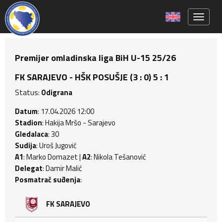
Toggle 
Premijer omladinska liga BiH U-15 25/26
FK SARAJEVO - HŠK POSUŠJE (3 : 0) 5 : 1
Status:
Odigrana
Datum
: 17.04.2026 12:00
Stadion
: Hakija Mršo - Sarajevo
Gledalaca
: 30
Sudija
: Uroš Jugović
A1
: Marko Domazet |
A2
: Nikola Tešanović
Delegat
: Damir Malić
Posmatrač suđenja
:
FK SARAJEVO