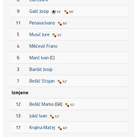
9
Galić Josip
55'
60'
11
Penava Ivano
60'
5
Musić Jure
52'
4
Milićević Frano
6
Marić Ivan
(C)
3
Barišić Josip
7
Bešlić Stojan
52'
Izmjene
12
Bešlić Marko
(GK)
52'
13
Jukić Ivan
52'
17
Krajina Matej
60'