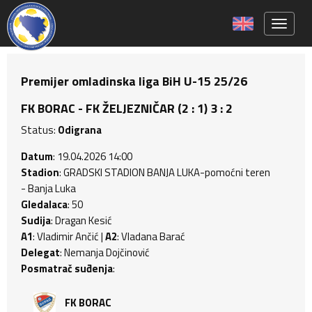
Toggle 
Premijer omladinska liga BiH U-15 25/26
FK BORAC - FK ŽELJEZNIČAR (2 : 1) 3 : 2
Status:
Odigrana
Datum
: 19.04.2026 14:00
Stadion
: GRADSKI STADION BANJA LUKA-pomoćni teren
- Banja Luka
Gledalaca
: 50
Sudija
: Dragan Kesić
A1
: Vladimir Ančić |
A2
: Vladana Barać
Delegat
: Nemanja Dojčinović
Posmatrač suđenja
:
FK BORAC