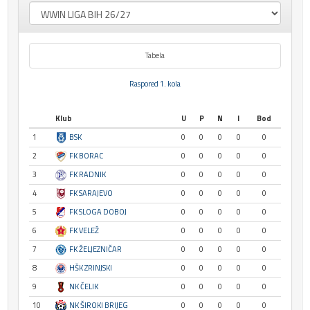
Tabela
Raspored 1. kola
Klub
U
P
N
I
Bod
1
BSK
0
0
0
0
0
2
FK BORAC
0
0
0
0
0
3
FK RADNIK
0
0
0
0
0
4
FK SARAJEVO
0
0
0
0
0
5
FK SLOGA DOBOJ
0
0
0
0
0
6
FK VELEŽ
0
0
0
0
0
7
FK ŽELJEZNIČAR
0
0
0
0
0
8
HŠK ZRINJSKI
0
0
0
0
0
9
NK ČELIK
0
0
0
0
0
10
NK ŠIROKI BRIJEG
0
0
0
0
0