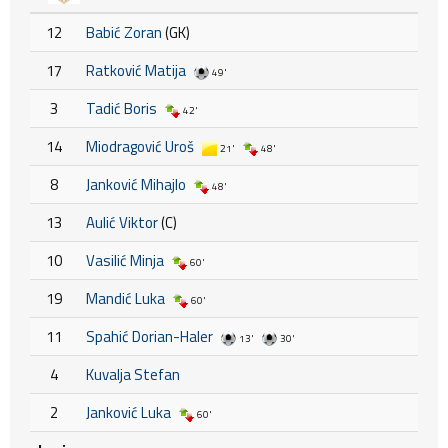
12
Babić Zoran
(GK)
17
Ratković Matija
49'
3
Tadić Boris
42'
14
Miodragović Uroš
21'
48'
8
Janković Mihajlo
48'
13
Aulić Viktor
(C)
10
Vasilić Minja
60'
19
Mandić Luka
60'
11
Spahić Dorian-Haler
13'
30'
4
Kuvalja Stefan
2
Janković Luka
60'