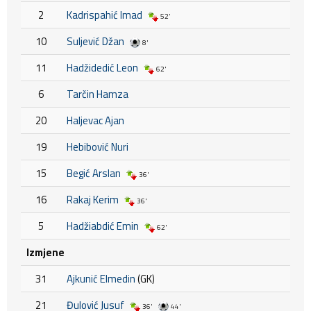
2
Kadrispahić Imad
52'
10
Suljević Džan
8'
11
Hadžidedić Leon
62'
6
Tarčin Hamza
20
Haljevac Ajan
19
Hebibović Nuri
15
Begić Arslan
36'
16
Rakaj Kerim
36'
5
Hadžiabdić Emin
62'
Izmjene
31
Ajkunić Elmedin
(GK)
21
Đulović Jusuf
36'
44'