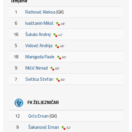
Izmjene
1
Ratković Aleksa
(GK)
6
Ivaštanin Miloš
48'
16
Šukalo Andrej
42'
5
Vidović Andrija
48'
18
Manigoda Pavle
60'
9
Mićić Nenad
60'
7
Svitlica Stefan
60'
FK ŽELJEZNIČAR
12
Grčo Ersan
(GK)
9
Šakanović Eman
52'