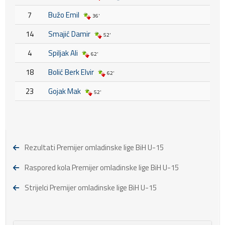
7
Bužo Emil
36'
14
Smajić Damir
52'
4
Spiljak Ali
62'
18
Bolić Berk Elvir
62'
23
Gojak Mak
52'
Rezultati Premijer omladinske lige BiH U-15
Raspored kola Premijer omladinske lige BiH U-15
Strijelci Premijer omladinske lige BiH U-15