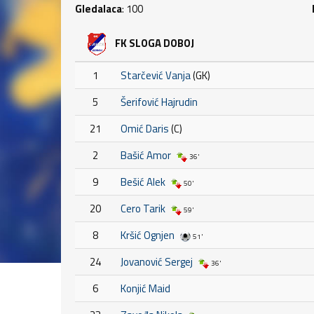
Gledalaca
: 100
FK SLOGA DOBOJ
1
Starčević Vanja
(GK)
5
Šerifović Hajrudin
21
Omić Daris
(C)
2
Bašić Amor
36'
9
Bešić Alek
50'
20
Cero Tarik
59'
8
Kršić Ognjen
51'
24
Jovanović Sergej
36'
6
Konjić Maid