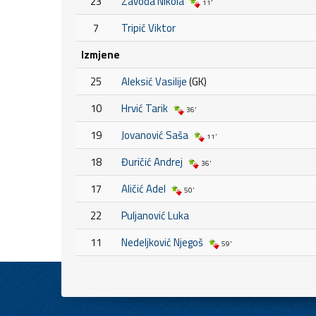
23
Zavođa Nikola
11'
7
Tripić Viktor
Izmjene
25
Aleksić Vasilije
(GK)
10
Hrvić Tarik
36'
19
Jovanović Saša
11'
18
Đuričić Andrej
36'
17
Aličić Adel
50'
22
Puljanović Luka
11
Nedeljković Njegoš
59'