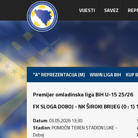
VIJESTI
SAVEZ
REP
"A" REPREZENTACIJA (M)
WWIN LIGA BIH
KUP B
Premijer omladinska liga BiH U-15 25/26
FK SLOGA DOBOJ - NK ŠIROKI BRIJEG (0 : 1) 1
Datum
: 03.05.2026 13:30
Stadion
: POMOĆNI TEREN STADION LUKE -
Doboj