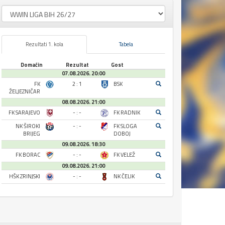
Rezultati 1. kola
Tabela
Domaćin
Rezultat
Gost
07.08.2026. 20:00
FK
2 : 1
BSK
ŽELJEZNIČAR
08.08.2026. 21:00
FK SARAJEVO
- : -
FK RADNIK
NK ŠIROKI
- : -
FK SLOGA
BRIJEG
DOBOJ
09.08.2026. 18:30
FK BORAC
- : -
FK VELEŽ
09.08.2026. 21:00
HŠK ZRINJSKI
- : -
NK ČELIK