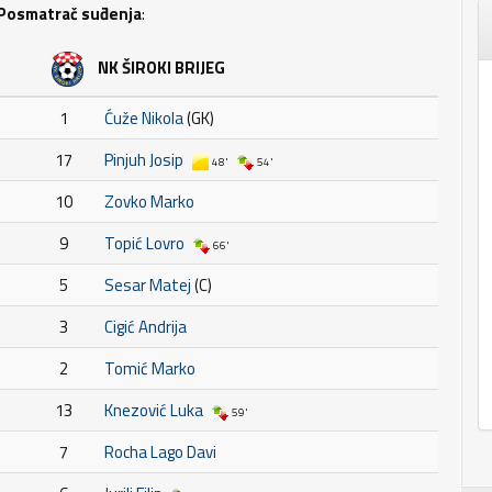
Posmatrač suđenja
:
NK ŠIROKI BRIJEG
1
Ćuže Nikola
(GK)
17
Pinjuh Josip
48'
54'
10
Zovko Marko
9
Topić Lovro
66'
5
Sesar Matej
(C)
3
Cigić Andrija
2
Tomić Marko
13
Knezović Luka
59'
7
Rocha Lago Davi