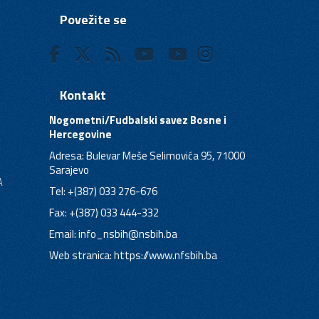
Povežite se
Kontakt
Nogometni/Fudbalski savez Bosne i
Hercegovine
Adresa: Bulevar Meše Selimovića 95, 71000
Sarajevo
A
Tel: +(387) 033 276-676
Fax: +(387) 033 444-332
Email:
info_nsbih@nsbih.ba
Web stranica: https://www.nfsbih.ba