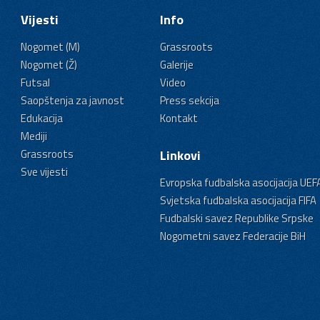
Vijesti
Info
Nogomet (M)
Grassroots
Nogomet (Ž)
Galerije
Futsal
Video
Saopštenja za javnost
Press sekcija
Edukacija
Kontakt
Mediji
Grassroots
Linkovi
Sve vijesti
Evropska fudbalska asocijacija UEF
Svjetska fudbalska asocijacija FIFA
Fudbalski savez Republike Srpske
Nogometni savez Federacije BiH