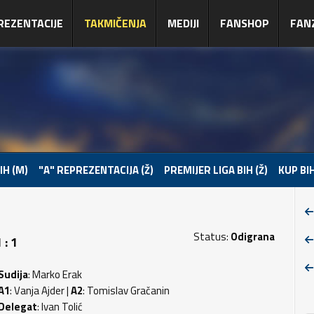
REZENTACIJE
TAKMIČENJA
MEDIJI
FANSHOP
FAN
IH (M)
"A" REPREZENTACIJA (Ž)
PREMIJER LIGA BIH (Ž)
KUP BIH
Status:
Odigrana
 : 1
Sudija
: Marko Erak
A1
: Vanja Ajder |
A2
: Tomislav Gračanin
Delegat
: Ivan Tolić