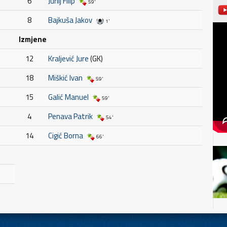
6
Jurilj Filip
59'
8
Bajkuša Jakov
1'
Izmjene
12
Kraljević Jure
(GK)
18
Miškić Ivan
59'
15
Galić Manuel
59'
4
Penava Patrik
54'
14
Cigić Borna
66'