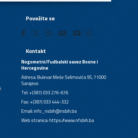
Povežite se
Kontakt
Nogometni/Fudbalski savez Bosne i
Hercegovine
Adresa: Bulevar Meše Selimovića 95, 71000
Sarajevo
A
Tel: +(387) 033 276-676
Fax: +(387) 033 444-332
Email:
info_nsbih@nsbih.ba
Web stranica: https://www.nfsbih.ba