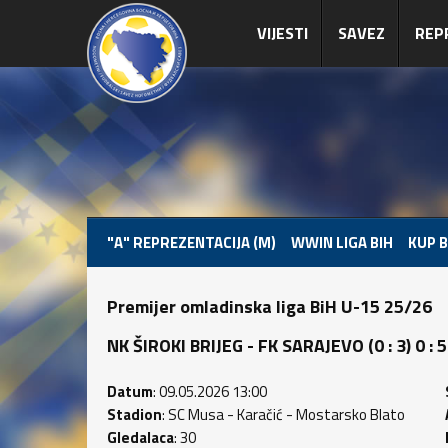
VIJESTI
SAVEZ
REP
"A" REPREZENTACIJA (M)
WWIN LIGA BIH
KUP B
Premijer omladinska liga BiH U-15 25/26
NK ŠIROKI BRIJEG - FK SARAJEVO (0 : 3) 0 : 5
Datum
: 09.05.2026 13:00
Stadion
: SC Musa - Karačić - Mostarsko Blato
Gledalaca
: 30