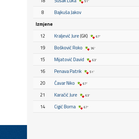
18
Šušak Luka
51'
8
Bajkuša Jakov
Izmjene
12
Kraljević Jure
(GK)
67'
19
Bošković Roko
36'
15
Mijatović David
63'
16
Penava Patrik
51'
20
Ćavar Niko
67'
21
Karačić Jure
63'
14
Cigić Borna
67'