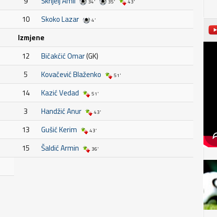
9
Škrijelj Amil
34'
35'
43'
10
Skoko Lazar
4'
Izmjene
12
Bičakćić Omar
(GK)
5
Kovačević Blaženko
51'
14
Kazić Vedad
51'
3
Handžić Anur
43'
13
Gušić Kerim
43'
15
Šaldić Armin
36'