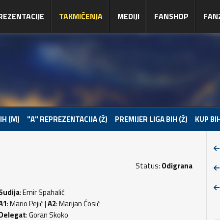
REZENTACIJE
TAKMIČENJA
MEDIJI
FANSHOP
FAN
IH (M)
"A" REPREZENTACIJA (Ž)
PREMIJER LIGA BIH (Ž)
KUP BIH
Status:
Odigrana
Sudija
: Emir Spahalić
A1
: Mario Pejić |
A2
: Marijan Ćosić
Delegat
: Goran Skoko