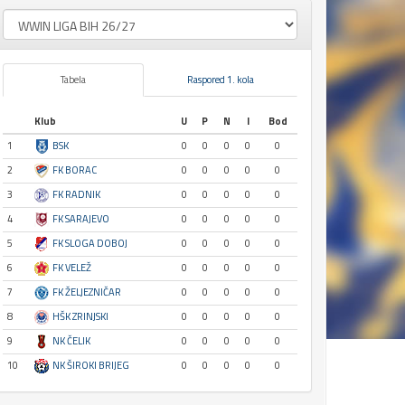
Tabela
Raspored 1. kola
Klub
U
P
N
I
Bod
1
BSK
0
0
0
0
0
2
FK BORAC
0
0
0
0
0
3
FK RADNIK
0
0
0
0
0
4
FK SARAJEVO
0
0
0
0
0
5
FK SLOGA DOBOJ
0
0
0
0
0
6
FK VELEŽ
0
0
0
0
0
7
FK ŽELJEZNIČAR
0
0
0
0
0
8
HŠK ZRINJSKI
0
0
0
0
0
9
NK ČELIK
0
0
0
0
0
10
NK ŠIROKI BRIJEG
0
0
0
0
0