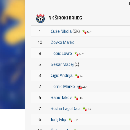
NK ŠIROKI BRIJEG
1
Ćuže Nikola
(GK)
67'
10
Zovko Marko
9
Topić Lovro
67'
5
Sesar Matej
(C)
3
Cigić Andrija
63'
2
Tomić Marko
44'
4
Babić Jakov
36'
7
Rocha Lago Davi
67'
6
Jurilj Filip
63'