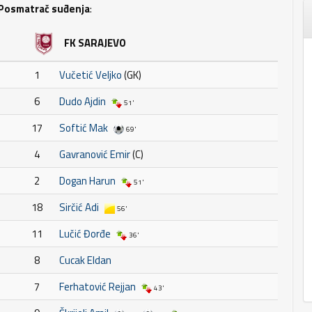
Posmatrač suđenja
:
FK SARAJEVO
1
Vučetić Veljko
(GK)
6
Dudo Ajdin
51'
17
Softić Mak
69'
4
Gavranović Emir
(C)
2
Dogan Harun
51'
18
Sirčić Adi
56'
11
Lučić Đorđe
36'
8
Cucak Eldan
7
Ferhatović Rejjan
43'