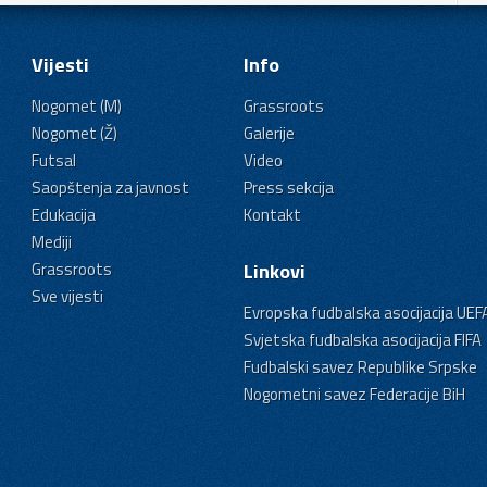
Vijesti
Info
Nogomet (M)
Grassroots
Nogomet (Ž)
Galerije
Futsal
Video
Saopštenja za javnost
Press sekcija
Edukacija
Kontakt
Mediji
Grassroots
Linkovi
Sve vijesti
Evropska fudbalska asocijacija UEF
Svjetska fudbalska asocijacija FIFA
Fudbalski savez Republike Srpske
Nogometni savez Federacije BiH