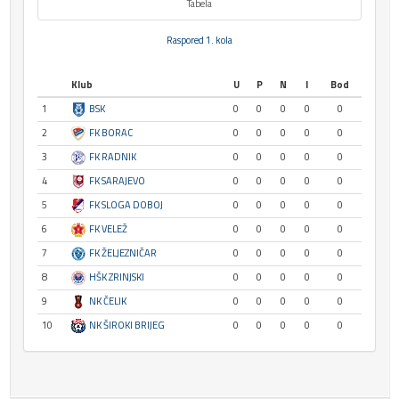
Tabela
Raspored 1. kola
Klub
U
P
N
I
Bod
1
BSK
0
0
0
0
0
2
FK BORAC
0
0
0
0
0
3
FK RADNIK
0
0
0
0
0
4
FK SARAJEVO
0
0
0
0
0
5
FK SLOGA DOBOJ
0
0
0
0
0
6
FK VELEŽ
0
0
0
0
0
7
FK ŽELJEZNIČAR
0
0
0
0
0
8
HŠK ZRINJSKI
0
0
0
0
0
9
NK ČELIK
0
0
0
0
0
10
NK ŠIROKI BRIJEG
0
0
0
0
0