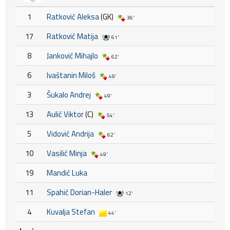
1
Ratković Aleksa
(GK)
36'
17
Ratković Matija
61'
8
Janković Mihajlo
62'
6
Ivaštanin Miloš
49'
3
Šukalo Andrej
49'
13
Aulić Viktor
(C)
54'
5
Vidović Andrija
62'
10
Vasilić Minja
49'
19
Mandić Luka
11
Spahić Dorian-Haler
12'
4
Kuvalja Stefan
44'