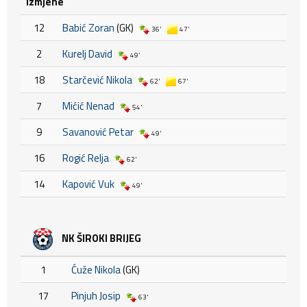
Izmjene
12
Babić Zoran
(GK)
36'
47'
2
Kurelj David
49'
18
Starčević Nikola
62'
67'
7
Mićić Nenad
54'
9
Savanović Petar
49'
16
Rogić Relja
62'
14
Kapović Vuk
49'
NK ŠIROKI BRIJEG
1
Ćuže Nikola
(GK)
17
Pinjuh Josip
63'