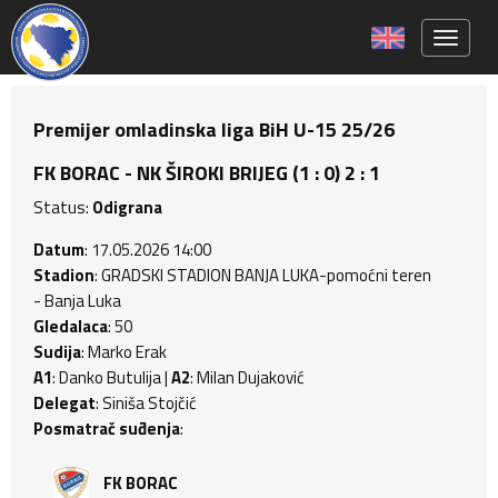
Toggle 
Premijer omladinska liga BiH U-15 25/26
FK BORAC - NK ŠIROKI BRIJEG (1 : 0) 2 : 1
Status:
Odigrana
Datum
: 17.05.2026 14:00
Stadion
: GRADSKI STADION BANJA LUKA-pomoćni teren
- Banja Luka
Gledalaca
: 50
Sudija
: Marko Erak
A1
: Danko Butulija |
A2
: Milan Dujaković
Delegat
: Siniša Stojčić
Posmatrač suđenja
:
FK BORAC