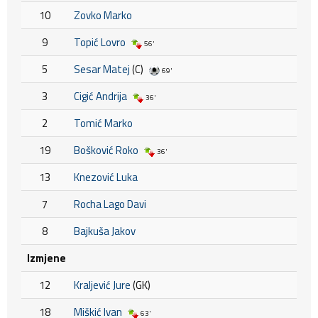
10
Zovko Marko
9
Topić Lovro
56'
5
Sesar Matej
(C)
69'
3
Cigić Andrija
36'
2
Tomić Marko
19
Bošković Roko
36'
13
Knezović Luka
7
Rocha Lago Davi
8
Bajkuša Jakov
Izmjene
12
Kraljević Jure
(GK)
18
Miškić Ivan
63'