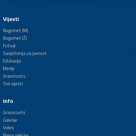
Vijesti
Nogomet (M)
Nogomet (Ž)
Futsal
Saopštenja za javnost
Edukacija
Mediji
Grassroots
Sve vijesti
Info
Grassroots
Galerije
Video
Press sekcija