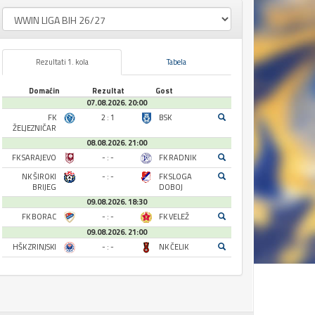
Rezultati 1. kola
Tabela
Domaćin
Rezultat
Gost
07.08.2026. 20:00
FK
2 : 1
BSK
ŽELJEZNIČAR
08.08.2026. 21:00
FK SARAJEVO
- : -
FK RADNIK
NK ŠIROKI
- : -
FK SLOGA
BRIJEG
DOBOJ
09.08.2026. 18:30
FK BORAC
- : -
FK VELEŽ
09.08.2026. 21:00
HŠK ZRINJSKI
- : -
NK ČELIK