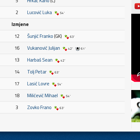
5
Hrkać Karlo
(C)
2
Lucović Luka
54'
Izmjene
12
Šunjić Franko
(GK)
63'
16
Vukanović Julijan
42'
61'
13
Harbaš Sean
42'
14
Tolj Petar
63'
17
Lasić Lovre
54'
18
Milićević Mihael
54'
3
Zovko Frano
63'