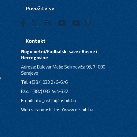
Povežite se
Kontakt
Nogometni/Fudbalski savez Bosne i
Hercegovine
Adresa: Bulevar Meše Selimovića 95, 71000
Sarajevo
A
Tel: +(387) 033 276-676
Fax: +(387) 033 444-332
Email:
info_nsbih@nsbih.ba
Web stranica: https://www.nfsbih.ba