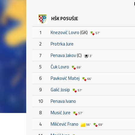
HŠK POSUŠJE
1
Knezović Lovro
(GK)
57'
2
Protrka Jure
7
Penava Jakov
(C)
3'
5
Ćuk Lovro
69'
6
Pavković Matej
66'
9
Galić Josip
57'
10
Penava Ivano
8
Musić Jure
57'
4
Milićević Frano
56'
69'