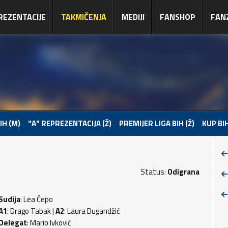
REZENTACIJE
TAKMIČENJA
MEDIJI
FANSHOP
FAN
IH (M)
"A" REPREZENTACIJA (Ž)
PREMIJER LIGA BIH (Ž)
KUP BIH
Status:
Odigrana
Sudija
: Lea Čepo
A1
: Drago Tabak |
A2
: Laura Dugandžić
Delegat
: Mario Ivković