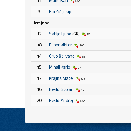
11
Marić Ivan
66'
3
Barišić Josip
Izmjene
12
Sabljo Ljubo
(GK)
57'
18
Dilber Viktor
69'
14
Grubišić Ivano
66'
15
Mihalj Karlo
57'
17
Krajina Matej
69'
16
Bešlić Stojan
57'
20
Bešlić Andrej
66'