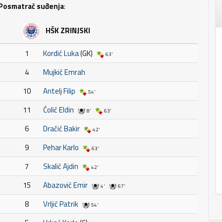
Posmatrač suđenja
:
HŠK ZRINJSKI
1
Kordić Luka
(GK)
63'
4
Mujkić Emrah
10
Antelj Filip
54'
11
Ćolić Eldin
8'
63'
6
Dračić Bakir
42'
9
Pehar Karlo
63'
7
Skalić Ajdin
42'
15
Abazović Emir
4'
67'
8
Vrljić Patrik
54'