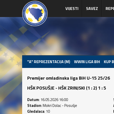
VIJESTI
SAVEZ
REP
"A" REPREZENTACIJA (M)
WWIN LIGA BIH
KUP B
Premijer omladinska liga BiH U-15 25/26
HŠK POSUŠJE - HŠK ZRINJSKI (1 : 2) 1 : 5
Datum
: 16.05.2026 16:00
Stadion
: Mokri Dolac - Posušje
Gledalaca
: 10