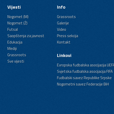
Vijesti
Info
Nogomet (M)
Grassroots
Nogomet (Ž)
Galerije
Futsal
Video
Saopštenja za javnost
Press sekcija
Edukacija
Kontakt
Mediji
Grassroots
Linkovi
Sve vijesti
Evropska fudbalska asocijacija UEF
Svjetska fudbalska asocijacija FIFA
Fudbalski savez Republike Srpske
Nogometni savez Federacije BiH